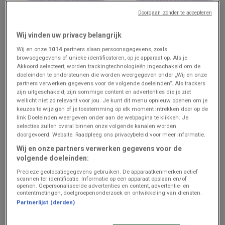
Doorgaan zonder te accepteren
Hema
Intermarché
Wij vinden uw privacy belangrijk
Bonnes affaires et offres
Ontdek de folder van 11 08
actuelles
- NL
Wij en onze
1014
partners slaan persoonsgegevens, zoals
browsegegevens of unieke identificatoren, op je apparaat op. Als je
Prijsgegevens
Prijsgegevens
Akkoord selecteert, worden trackingtechnologieën ingeschakeld om de
geldig tot en
geldig tot en
met 16/8
met 16/8
doeleinden te ondersteunen die worden weergegeven onder „Wij en onze
partners verwerken gegevens voor de volgende doeleinden”. Als trackers
zijn uitgeschakeld, zijn sommige content en advertenties die je ziet
wellicht niet zo relevant voor jou. Je kunt dit menu opnieuw openen om je
keuzes te wijzigen of je toestemming op elk moment intrekken door op de
link Doeleinden weergeven onder aan de webpagina te klikken. Je
selecties zullen overal binnen onze volgende kanalen worden
doorgevoerd: Website. Raadpleeg ons privacybeleid voor meer informatie.
Wij en onze partners verwerken gegevens voor de
volgende doeleinden:
Precieze geolocatiegegevens gebruiken. De apparaatkenmerken actief
ZOJUIST TOEGEVOEGD
ZOJUIST TOEGEVOEGD
scannen ter identificatie. Informatie op een apparaat opslaan en/of
openen. Gepersonaliseerde advertenties en content, advertentie- en
contentmetingen, doelgroepenonderzoek en ontwikkeling van diensten.
Zeeman
Zeeman
Partnerlijst (derden)
Zeeman Semaine 31-32 du
Zeeman Week 33-34
samedi 25 juillet au
zaterdag 8 augustus tm