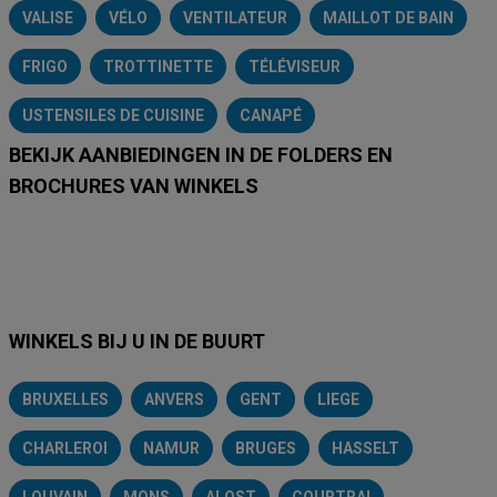
VALISE
VÉLO
VENTILATEUR
MAILLOT DE BAIN
FRIGO
TROTTINETTE
TÉLÉVISEUR
USTENSILES DE CUISINE
CANAPÉ
BEKIJK AANBIEDINGEN IN DE FOLDERS EN
BROCHURES VAN WINKELS
Lidl
Delhaize
Intermarché
Aldi
Carrefour
Albert Heijn
A
WINKELS BIJ U IN DE BUURT
BRUXELLES
ANVERS
GENT
LIEGE
CHARLEROI
NAMUR
BRUGES
HASSELT