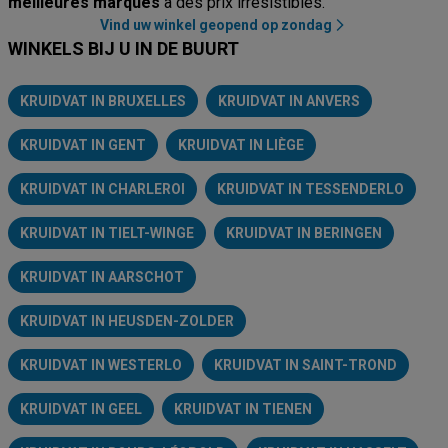
meilleures marques
à des prix irrésistibles.
Vind uw winkel geopend op zondag
WINKELS BIJ U IN DE BUURT
KRUIDVAT IN BRUXELLES
KRUIDVAT IN ANVERS
KRUIDVAT IN GENT
KRUIDVAT IN LIÈGE
KRUIDVAT IN CHARLEROI
KRUIDVAT IN TESSENDERLO
KRUIDVAT IN TIELT-WINGE
KRUIDVAT IN BERINGEN
KRUIDVAT IN AARSCHOT
KRUIDVAT IN HEUSDEN-ZOLDER
KRUIDVAT IN WESTERLO
KRUIDVAT IN SAINT-TROND
KRUIDVAT IN GEEL
KRUIDVAT IN TIENEN