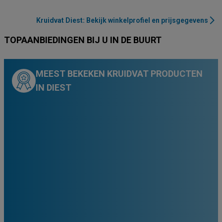
Kruidvat Diest: Bekijk winkelprofiel en prijsgegevens
TOPAANBIEDINGEN BIJ U IN DE BUURT
MEEST BEKEKEN KRUIDVAT PRODUCTEN
IN DIEST
00
58
98
03
00
98
49
34
€
€
€
€
€
€
€
€
10
10
13
10
5
2
1
8
,
,
,
,
,
,
,
,
21000
21378
4500
5000
21
21
21
2
%
%
%
%
%
%
%
%
19.98
17.96
6.76
3.87
2.97
€
€
€
€
€
99
99
€
€
19
9
,
,
De - Ultra Doux
De - Micellair Water
Extra - reinigings-tabletten
Extra - Kruidvat tandenborstel
Kruidvat handzeep pomp
Kolom-ventilator PD-3880E en PD-3879E
Extra - ANTI-POUX & LENTES
Jordan - mondverzorging
De - Set Glazen Rietjes
Gum mondverzorging