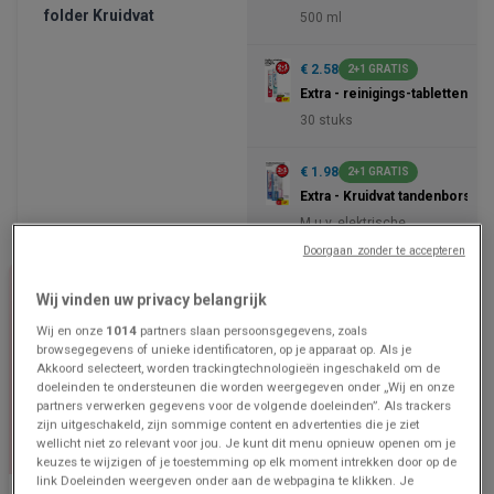
folder Kruidvat
500 ml
€ 2.58
2+1 GRATIS
Extra - reinigings-tabletten
30 stuks
€ 1.98
2+1 GRATIS
Extra - Kruidvat tandenborstel
M.u.v. elektrische
tandenborstel.
Doorgaan zonder te accepteren
Wij vinden uw privacy belangrijk
Wij en onze
1014
partners slaan persoonsgegevens, zoals
browsegegevens of unieke identificatoren, op je apparaat op. Als je
Akkoord selecteert, worden trackingtechnologieën ingeschakeld om de
doeleinden te ondersteunen die worden weergegeven onder „Wij en onze
partners verwerken gegevens voor de volgende doeleinden”. Als trackers
zijn uitgeschakeld, zijn sommige content en advertenties die je ziet
wellicht niet zo relevant voor jou. Je kunt dit menu opnieuw openen om je
keuzes te wijzigen of je toestemming op elk moment intrekken door op de
link Doeleinden weergeven onder aan de webpagina te klikken. Je