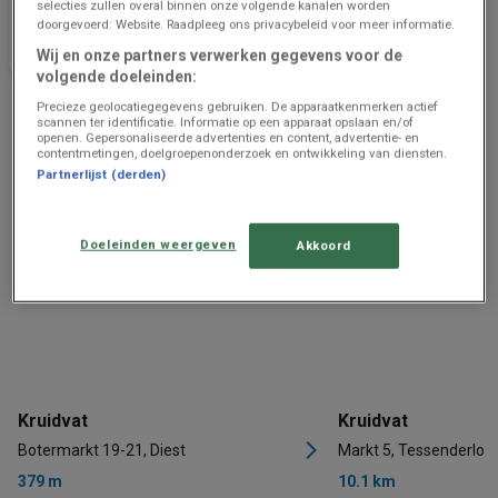
Kruidvat
selecties zullen overal binnen onze volgende kanalen worden
doorgevoerd: Website. Raadpleeg ons privacybeleid voor meer informatie.
Offres Kruidvat
Wij en onze partners verwerken gegevens voor de
volgende doeleinden:
Advertentie
Precieze geolocatiegegevens gebruiken. De apparaatkenmerken actief
scannen ter identificatie. Informatie op een apparaat opslaan en/of
openen. Gepersonaliseerde advertenties en content, advertentie- en
contentmetingen, doelgroepenonderzoek en ontwikkeling van diensten.
Partnerlijst (derden)
Doeleinden weergeven
Akkoord
Kruidvat
Kruidvat
Botermarkt 19-21, Diest
Markt 5, Tessenderlo
379 m
10.1 km