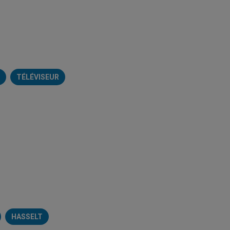
TÉLÉVISEUR
Brico Plan-It
Kruidvat
Carrefour Market
Trafic
Colruyt
Mr. Bricol
HASSELT