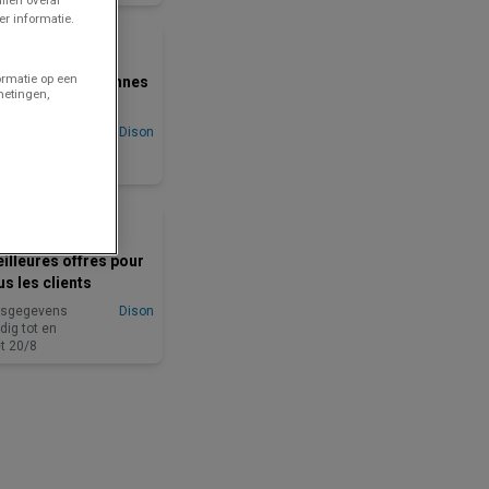
BINNENKORT BESCHIKBAAR
r informatie.
Colruyt
ormatie op een
s meilleures bonnes
metingen,
faires
ijsgegevens
Dison
dig tot en
t 25/8
BINNENKORT BESCHIKBAAR
Aldi
illeures offres pour
us les clients
ijsgegevens
Dison
dig tot en
t 20/8