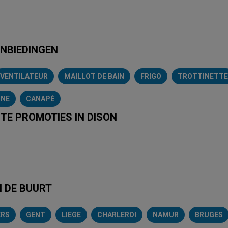
ANBIEDINGEN
VENTILATEUR
MAILLOT DE BAIN
FRIGO
TROTTINETTE
INE
CANAPÉ
TE PROMOTIES IN DISON
e
Intermarché
Aldi
Carrefour
Albert Heijn
Action
Hubo
N DE BUURT
ERS
GENT
LIEGE
CHARLEROI
NAMUR
BRUGES