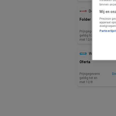
ZOJUIST TOEGEVOE
binnen onze
Delhaize
Wij en on
Precieze geo
Folder Delhaize - NL
apparaat ops
doelgroepen
Partnerlijs
Prijsgegevens
Di
geldig tot en
met 12/8
ZOJUIST TOEGEVOE
Weba
Oferta
Prijsgegevens
Di
geldig tot en
met 12/8