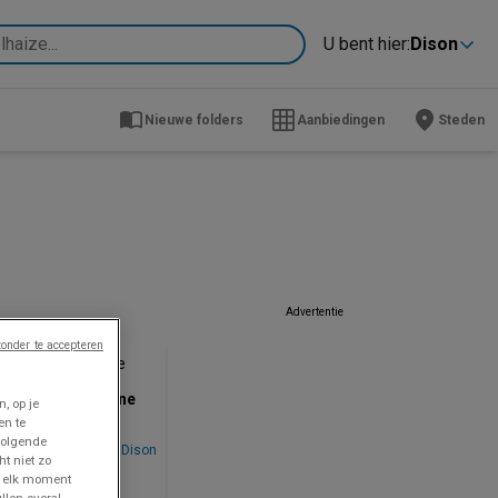
U bent hier:
Dison
Nieuwe folders
Aanbiedingen
Steden
Advertentie
ZOJUIST TOEGEVOEGD
onder te accepteren
Proxy Delhaize
lder de la semaine
, op je
en te
volgende
ijsgegevens
Dison
ht niet zo
dig tot en
p elk moment
t 12/8
llen overal