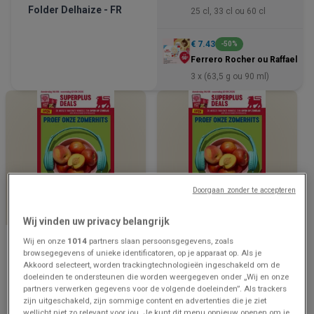
Folder Delhaize - FR
25 cl, 33 cl ou 60 cl
€ 7.43
-50%
Ferrero Rocher ou Raffaello
3 x (63,5 g ou 90 ml)
Doorgaan zonder te accepteren
NOG 2 DAGEN
NOG 2 DAGEN
Wij vinden uw privacy belangrijk
Delhaize
Delhaize
Wij en onze
1014
partners slaan persoonsgegevens, zoals
browsegegevens of unieke identificatoren, op je apparaat op. Als je
Folder Delhaize - NL
Meilleures offres et
Akkoord selecteert, worden trackingtechnologieën ingeschakeld om de
réductions
doeleinden te ondersteunen die worden weergegeven onder „Wij en onze
partners verwerken gegevens voor de volgende doeleinden”. Als trackers
Prijsgegevens
1.2 km - Eeklo
Prijsgegevens
1.2 km - Eeklo
zijn uitgeschakeld, zijn sommige content en advertenties die je ziet
geldig tot en
geldig tot en
wellicht niet zo relevant voor jou. Je kunt dit menu opnieuw openen om je