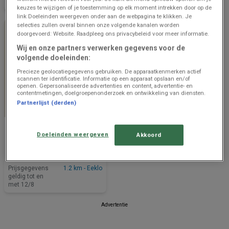
met 12/8
met 12/8
keuzes te wijzigen of je toestemming op elk moment intrekken door op de
link Doeleinden weergeven onder aan de webpagina te klikken. Je
selecties zullen overal binnen onze volgende kanalen worden
doorgevoerd: Website. Raadpleeg ons privacybeleid voor meer informatie.
Wij en onze partners verwerken gegevens voor de
volgende doeleinden:
Precieze geolocatiegegevens gebruiken. De apparaatkenmerken actief
scannen ter identificatie. Informatie op een apparaat opslaan en/of
openen. Gepersonaliseerde advertenties en content, advertentie- en
contentmetingen, doelgroepenonderzoek en ontwikkeling van diensten.
Partnerlijst (derden)
NOG 2 DAGEN
Delhaize
Doeleinden weergeven
Akkoord
Bonnes affaires et offres
actuelles
Prijsgegevens
1.2 km - Eeklo
geldig tot en
met 12/8
Advertentie