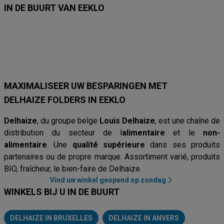
IN DE BUURT VAN EEKLO
Lidl
Delhaize
Intermarché
Aldi
Carrefour
Albert Heijn
Car
MAXIMALISEER UW BESPARINGEN MET
DELHAIZE FOLDERS IN EEKLO
Delhaize
, du groupe belge
Louis Delhaize
, est une chaîne de
distribution du secteur de l
alimentaire
et le
non-
alimentaire
. Une
qualité supérieure
dans ses produits
partenaires ou de propre marque. Assortiment varié, produits
BIO, fraîcheur, le bien-faire de Delhaize.
Vind uw winkel geopend op zondag
WINKELS BIJ U IN DE BUURT
DELHAIZE IN BRUXELLES
DELHAIZE IN ANVERS