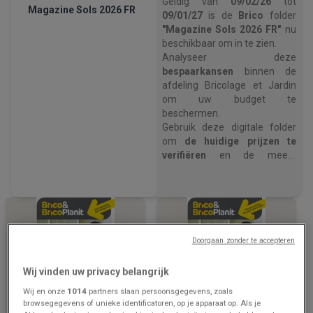
Geldig van
09/02/26
tot
Magazine Sols 2026 FR
09/01/27
is de
Brico
folder
"Magazine Sols 2026 FR"
nu
beschikbaar om in te zien.
Analyseer deze
bespaarkansen
binnen de
afdeling Bricolage et Jardin
om uw budget te
beschermen.
Gebruik deze digitale folder
om
de huidige prijzen te
verifiëren
en de meest
voordelige winkeloptie te
kiezen.
Open nu de Brico prijsgids om
uw huishoudelijke uitgaven
te optimaliseren
.
Doorgaan zonder te accepteren
Wij vinden uw privacy belangrijk
Wij en onze
1014
partners slaan persoonsgegevens, zoals
browsegegevens of unieke identificatoren, op je apparaat op. Als je