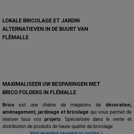
/
/
/
/
6
6
9
9
9
9
/
/
8
8
LOKALE BRICOLAGE ET JARDIN
ALTERNATIEVEN IN DE BUURT VAN
FLÉMALLE
Hubo
Brico Plan-It
Mr. Bricolage
Brico
AVEVE
Van Cranenb
MAXIMALISEER UW BESPARINGEN MET
BRICO FOLDERS IN FLÉMALLE
Brico
est une chaîne de magasins de
décoration,
aménagement, jardinage et bricolage
qui vous permet de
réaliser tous vos
projets
. Spécialisée dans le vente et
distribution de produits de haute qualité de bricolage.
Vind uw winkel geopend op zondag