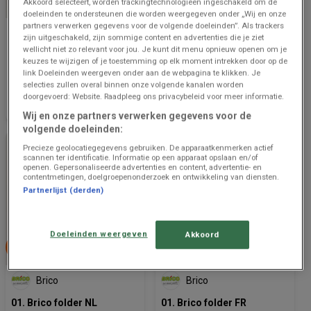
Akkoord selecteert, worden trackingtechnologieën ingeschakeld om de
NOG 5 DAGEN
doeleinden te ondersteunen die worden weergegeven onder „Wij en onze
partners verwerken gegevens voor de volgende doeleinden”. Als trackers
Brico
Brico
zijn uitgeschakeld, zijn sommige content en advertenties die je ziet
wellicht niet zo relevant voor jou. Je kunt dit menu opnieuw openen om je
12. Isolatie Catalogus NL
12. Catalogue Isolation FR
keuzes te wijzigen of je toestemming op elk moment intrekken door op de
link Doeleinden weergeven onder aan de webpagina te klikken. Je
selecties zullen overal binnen onze volgende kanalen worden
Prijsgegevens
4.2 km -
Prijsgegevens
4.2 km -
doorgevoerd: Website. Raadpleeg ons privacybeleid voor meer informatie.
geldig tot en
Flémalle
geldig tot en
Flémalle
met 14/8
met 13/8
Wij en onze partners verwerken gegevens voor de
volgende doeleinden:
Precieze geolocatiegegevens gebruiken. De apparaatkenmerken actief
scannen ter identificatie. Informatie op een apparaat opslaan en/of
openen. Gepersonaliseerde advertenties en content, advertentie- en
contentmetingen, doelgroepenonderzoek en ontwikkeling van diensten.
Partnerlijst (derden)
Doeleinden weergeven
Akkoord
LAATSTE UREN VOOR DEZE
KORTINGEN
Brico
Brico
01. Brico folder NL
01. Brico folder FR