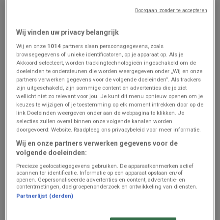
Doorgaan zonder te accepteren
Hema
Intermarché
Wij vinden uw privacy belangrijk
Bonnes affaires et offres
Ontdek de folder van 11 08
actuelles
- NL
Wij en onze
1014
partners slaan persoonsgegevens, zoals
browsegegevens of unieke identificatoren, op je apparaat op. Als je
Prijsgegevens
Grimbergen
Prijsgegevens
Grimbergen
Akkoord selecteert, worden trackingtechnologieën ingeschakeld om de
geldig tot en
geldig tot en
doeleinden te ondersteunen die worden weergegeven onder „Wij en onze
met 16/8
met 16/8
partners verwerken gegevens voor de volgende doeleinden”. Als trackers
zijn uitgeschakeld, zijn sommige content en advertenties die je ziet
wellicht niet zo relevant voor jou. Je kunt dit menu opnieuw openen om je
keuzes te wijzigen of je toestemming op elk moment intrekken door op de
link Doeleinden weergeven onder aan de webpagina te klikken. Je
selecties zullen overal binnen onze volgende kanalen worden
doorgevoerd: Website. Raadpleeg ons privacybeleid voor meer informatie.
Wij en onze partners verwerken gegevens voor de
volgende doeleinden:
Precieze geolocatiegegevens gebruiken. De apparaatkenmerken actief
scannen ter identificatie. Informatie op een apparaat opslaan en/of
ZOJUIST TOEGEVOEGD
ZOJUIST TOEGEVOEGD
openen. Gepersonaliseerde advertenties en content, advertentie- en
contentmetingen, doelgroepenonderzoek en ontwikkeling van diensten.
Zeeman
Zeeman
Partnerlijst (derden)
Zeeman Semaine 31-32 du
Zeeman Week 33-34
samedi 25 juillet au
zaterdag 8 augustus tm