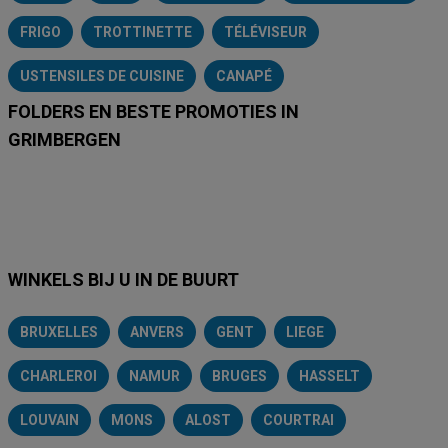
FRIGO
TROTTINETTE
TÉLÉVISEUR
USTENSILES DE CUISINE
CANAPÉ
FOLDERS EN BESTE PROMOTIES IN
GRIMBERGEN
Lidl
Delhaize
Intermarché
Aldi
Carrefour
Albert Heijn
A
WINKELS BIJ U IN DE BUURT
BRUXELLES
ANVERS
GENT
LIEGE
CHARLEROI
NAMUR
BRUGES
HASSELT
LOUVAIN
MONS
ALOST
COURTRAI