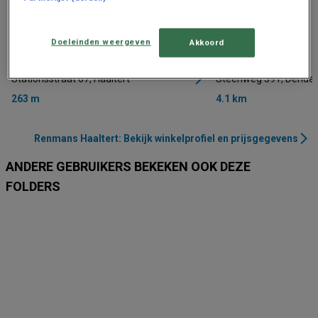
Doeleinden weergeven
Akkoord
Renmans
Renmans
Stationsstraat 67, Haaltert
Steenweg 391, Dende
263 m
4.1 km
Renmans Haaltert: Bekijk winkelprofiel en prijsgegevens
ANDERE GEBRUIKERS BEKEKEN OOK DEZE
FOLDERS