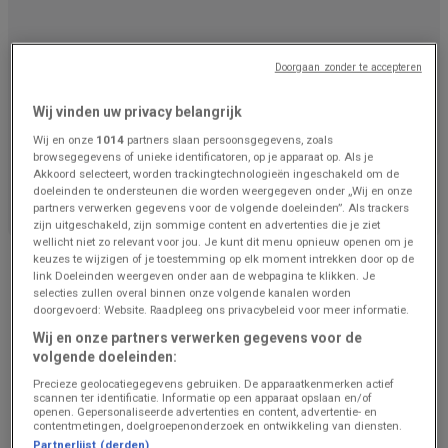
Doorgaan zonder te accepteren
Wij vinden uw privacy belangrijk
Wij en onze
1014
partners slaan persoonsgegevens, zoals
browsegegevens of unieke identificatoren, op je apparaat op. Als je
We staan op het punt om aanbiedingen van Renmans
Akkoord selecteert, worden trackingtechnologieën ingeschakeld om de
te publiceren
doeleinden te ondersteunen die worden weergegeven onder „Wij en onze
partners verwerken gegevens voor de volgende doeleinden”. Als trackers
zijn uitgeschakeld, zijn sommige content en advertenties die je ziet
wellicht niet zo relevant voor jou. Je kunt dit menu opnieuw openen om je
Advertentie
keuzes te wijzigen of je toestemming op elk moment intrekken door op de
link Doeleinden weergeven onder aan de webpagina te klikken. Je
selecties zullen overal binnen onze volgende kanalen worden
doorgevoerd: Website. Raadpleeg ons privacybeleid voor meer informatie.
Wij en onze partners verwerken gegevens voor de
volgende doeleinden:
Precieze geolocatiegegevens gebruiken. De apparaatkenmerken actief
scannen ter identificatie. Informatie op een apparaat opslaan en/of
openen. Gepersonaliseerde advertenties en content, advertentie- en
contentmetingen, doelgroepenonderzoek en ontwikkeling van diensten.
Partnerlijst (derden)