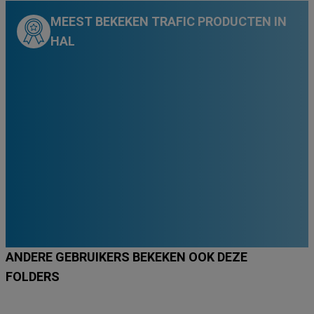
MEEST BEKEKEN TRAFIC PRODUCTEN IN
HAL
00
€
79
,
-20
%
99.99
€
00
€
79
,
CHÂTEAU GONFLABLE
De - SPRINGKASTEEL
ANDERE GEBRUIKERS BEKEKEN OOK DEZE
FOLDERS