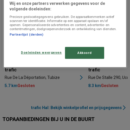
Wij en onze partners verwerken gegevens voor de
volgende doeleinden:
Precieze geolocatiegegevens gebruiken. De apparaatkenmerken actief
scannen ter identificatie. Informatie op een apparaat opslaan en/of
openen. Gepersonaliseerde advertenties en content, advertentie- en
contentmetingen, doelgroepenonderzoek en ontwikkeling van diensten.
Partnerlijst (derden)
Doeleinden weergeven
Akkoord
trafic
trafic
Rue De La Déportation, Tubize
Rue De Stalle 290, Ucc
5.7 km
Gesloten
8.3 km
Gesloten
trafic Hal: Bekijk winkelprofiel en prijsgegevens
TOPAANBIEDINGEN BIJ U IN DE BUURT