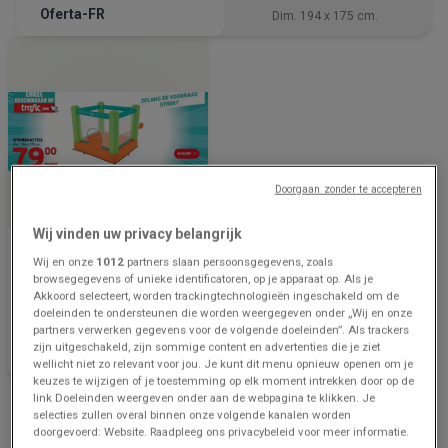
Oferta-FR
Dim. 194 x 175 cm.
Doorgaan zonder te accepteren
Wij vinden uw privacy belangrijk
trafic
Wij en onze
1012
partners slaan persoonsgegevens, zoals
browsegegevens of unieke identificatoren, op je apparaat op. Als je
Oferta-NL
Akkoord selecteert, worden trackingtechnologieën ingeschakeld om de
doeleinden te ondersteunen die worden weergegeven onder „Wij en onze
Prijsgegevens
5.7 km - Hal
partners verwerken gegevens voor de volgende doeleinden”. Als trackers
geldig tot en
zijn uitgeschakeld, zijn sommige content en advertenties die je ziet
met 3/9
wellicht niet zo relevant voor jou. Je kunt dit menu opnieuw openen om je
keuzes te wijzigen of je toestemming op elk moment intrekken door op de
link Doeleinden weergeven onder aan de webpagina te klikken. Je
Advertentie
selecties zullen overal binnen onze volgende kanalen worden
doorgevoerd: Website. Raadpleeg ons privacybeleid voor meer informatie.