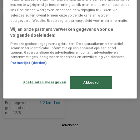
met 12/8
met 12/8
keuzes te wijzigen of je toestemming op elk moment intrekken door op de
link Doeleinden weergeven onder aan de webpagina te klikken. Je
selecties zullen overal binnen onze volgende kanalen worden
doorgevoerd: Website. Raadpleeg ons privacybeleid voor meer informatie.
Wij en onze partners verwerken gegevens voor de
volgende doeleinden:
Precieze geolocatiegegevens gebruiken. De apparaatkenmerken actief
scannen ter identificatie. Informatie op een apparaat opslaan en/of
openen. Gepersonaliseerde advertenties en content, advertentie- en
contentmetingen, doelgroepenonderzoek en ontwikkeling van diensten.
Partnerlijst (derden)
NOG 3 DAGEN
Delhaize
Doeleinden weergeven
Akkoord
Bonnes affaires et offres
actuelles
Prijsgegevens
1.2 km - Lede
geldig tot en
met 12/8
Advertentie