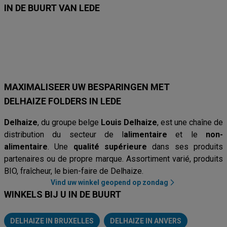
IN DE BUURT VAN LEDE
Lidl
Delhaize
Intermarché
Aldi
Carrefour
Albert Heijn
Car
MAXIMALISEER UW BESPARINGEN MET
DELHAIZE FOLDERS IN LEDE
Delhaize
, du groupe belge
Louis Delhaize
, est une chaîne de
distribution du secteur de l
alimentaire
et le
non-
alimentaire
. Une
qualité supérieure
dans ses produits
partenaires ou de propre marque. Assortiment varié, produits
BIO, fraîcheur, le bien-faire de Delhaize.
Vind uw winkel geopend op zondag
WINKELS BIJ U IN DE BUURT
DELHAIZE IN BRUXELLES
DELHAIZE IN ANVERS