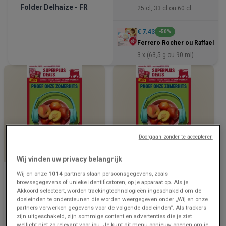
Folder Delhaize - FR
25 cl, 33 cl ou 60 cl
€ 7.43
-50%
Ferrero Rocher ou Raffaello
3 x (63,5 g ou 90 ml)
Doorgaan zonder te accepteren
NOG 3 DAGEN
NOG 3 DAGEN
Wij vinden uw privacy belangrijk
Delhaize
Delhaize
Wij en onze
1014
partners slaan persoonsgegevens, zoals
browsegegevens of unieke identificatoren, op je apparaat op. Als je
Folder Delhaize - NL
Meilleures offres et
Akkoord selecteert, worden trackingtechnologieën ingeschakeld om de
réductions
doeleinden te ondersteunen die worden weergegeven onder „Wij en onze
partners verwerken gegevens voor de volgende doeleinden”. Als trackers
Prijsgegevens
1.2 km - Lede
Prijsgegevens
1.2 km - Lede
zijn uitgeschakeld, zijn sommige content en advertenties die je ziet
geldig tot en
geldig tot en
wellicht niet zo relevant voor jou. Je kunt dit menu opnieuw openen om je