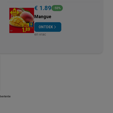
€ 1.89
-50%
Mangue
ONTDEK
en vrac
vertentie