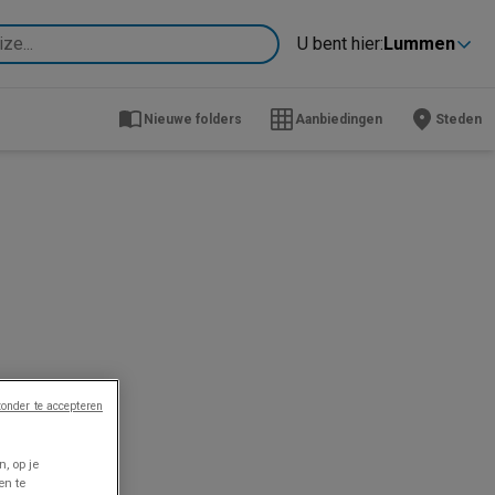
U bent hier:
Lummen
Nieuwe folders
Aanbiedingen
Steden
onder te accepteren
, op je
en te