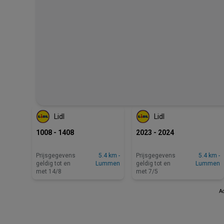
BINNENKORT BESCHIKBAAR
Lidl
Lidl
1008 - 1408
2023 - 2024
Prijsgegevens
5.4 km -
Prijsgegevens
5.4 km -
geldig tot en
Lummen
geldig tot en
Lummen
met 14/8
met 7/5
Ad