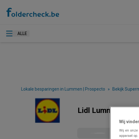
ALLE
Lokale besparingen in Lummen | Prospecto
»
Bekijk Super
Lidl Lummen - Fol
Wij vinde
Wij en onze
apparaat op.