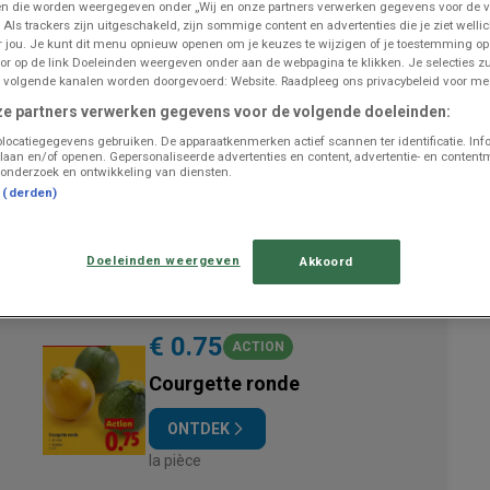
n die worden weergegeven onder „Wij en onze partners verwerken gegevens voor de 
 Als trackers zijn uitgeschakeld, zijn sommige content en advertenties die je ziet wellic
or jou. Je kunt dit menu opnieuw openen om je keuzes te wijzigen of je toestemming o
or op de link Doeleinden weergeven onder aan de webpagina te klikken. Je selecties zu
 volgende kanalen worden doorgevoerd: Website. Raadpleeg ons privacybeleid voor mee
UITGELICHTE PRODUCTEN
ze partners verwerken gegevens voor de volgende doeleinden:
locatiegegevens gebruiken. De apparaatkenmerken actief scannen ter identificatie. Inf
€ 1.99
-33%
laan en/of openen. Gepersonaliseerde advertenties en content, advertentie- en content
onderzoek en ontwikkeling van diensten.
De - GELATELLI Barre de crème glacé
t (derden)
ONTDEK
Doeleinden weergeven
Akkoord
6 x 50 ml - 6 x 53 ml
€ 0.75
ACTION
Courgette ronde
ONTDEK
la pièce