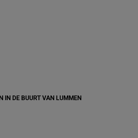
 IN DE BUURT VAN LUMMEN
Albert Heijn
Carrefour Market
Trafic
Colruyt
Auchan
SPAR