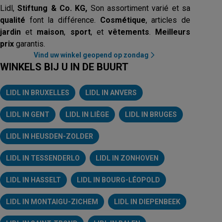
Lidl,
Stiftung & Co. KG,
Son assortiment varié et sa
qualité
font la différence.
Cosmétique
, articles de
jardin
et
maison
,
sport
, et
vêtements
.
Meilleurs
prix
garantis.
Vind uw winkel geopend op zondag
WINKELS BIJ U IN DE BUURT
LIDL IN BRUXELLES
LIDL IN ANVERS
LIDL IN GENT
LIDL IN LIÈGE
LIDL IN BRUGES
LIDL IN HEUSDEN-ZOLDER
LIDL IN TESSENDERLO
LIDL IN ZONHOVEN
LIDL IN HASSELT
LIDL IN BOURG-LÉOPOLD
LIDL IN MONTAIGU-ZICHEM
LIDL IN DIEPENBEEK