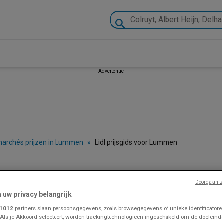
Advertentie
marchés prijzen in Lummen
»
Lidl prijsgids voor Lummen
der, Promo et Depliant
Doorgaan z
n uw privacy belangrijk
1012
partners slaan persoonsgegevens, zoals browsegegevens of unieke identificatoren
VOLG VOOR PROMOTIES
 Als je Akkoord selecteert, worden trackingtechnologieën ingeschakeld om de doeleind