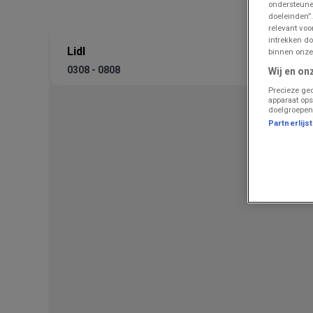
ondersteune
doeleinden”.
relevant vo
intrekken do
Lidl
binnen onze
0308 - 0808
Wij en on
Precieze geo
apparaat ops
doelgroepen
Partnerlijs