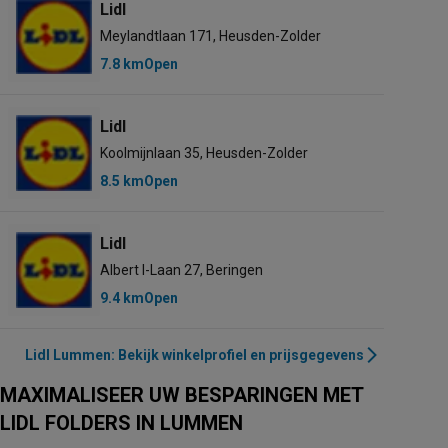
Lidl
Meylandtlaan 171, Heusden-Zolder
7.8 km
Open
Lidl
Koolmijnlaan 35, Heusden-Zolder
8.5 km
Open
Lidl
Albert I-Laan 27, Beringen
9.4 km
Open
Lidl Lummen: Bekijk winkelprofiel en prijsgegevens
MAXIMALISEER UW BESPARINGEN MET
LIDL FOLDERS IN LUMMEN