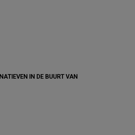
NATIEVEN IN DE BUURT VAN
ICI PARIS XL
Yves Rocher
April Beauty
The Body Shop
L'Occitane
Cha