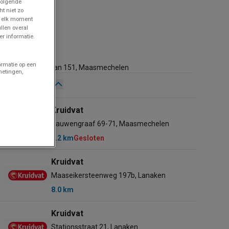
volgende
ht niet zo
p elk moment
llen overal
r informatie.
Kruidvat
2.5 km
ormatie op een
Koninginnelaan 151, Maasmechelen
metingen,
Gesloten
Zondag
10:00 - 16:00
Kruidvat
Maandag
Gesloten
Pauwengraaf 69-71, Maasmechelen
Dinsdag
Gesloten
3.2 km
Gesloten
Woensdag
Gesloten
Donderdag
Gesloten
Kruidvat
Vrijdag
Gesloten
Maaseikersteenweg 197b, Lanaken
Zaterdag
Gesloten
8.0 km
Kruidvat
Stationsstraat 21, Lanaken