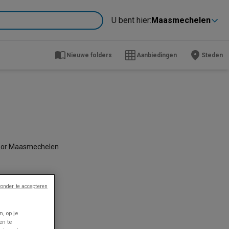
U bent hier:
Maasmechelen
Nieuwe folders
Aanbiedingen
Steden
 voor Maasmechelen
onder te accepteren
, op je
en te