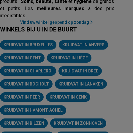
produits :
Soins, beauté, santé
et
hygiène
de grands
et petits. Les
meilleures marques
à des prix
irrésistibles.
Vind uw winkel geopend op zondag
WINKELS BIJ U IN DE BUURT
KRUIDVAT IN BRUXELLES
KRUIDVAT IN ANVERS
KRUIDVAT IN GENT
KRUIDVAT IN LIÈGE
KRUIDVAT IN CHARLEROI
KRUIDVAT IN BRÉE
KRUIDVAT IN BOCHOLT
KRUIDVAT IN LANAKEN
KRUIDVAT IN PEER
KRUIDVAT IN GENK
KRUIDVAT IN HAMONT-ACHEL
KRUIDVAT IN BILZEN
KRUIDVAT IN ZONHOVEN