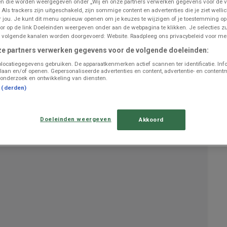
n die worden weergegeven onder „Wij en onze partners verwerken gegevens voor de 
 Als trackers zijn uitgeschakeld, zijn sommige content en advertenties die je ziet wellic
or jou. Je kunt dit menu opnieuw openen om je keuzes te wijzigen of je toestemming o
or op de link Doeleinden weergeven onder aan de webpagina te klikken. Je selecties zu
 volgende kanalen worden doorgevoerd: Website. Raadpleeg ons privacybeleid voor mee
UITGELICHTE PRODUCTEN
ze partners verwerken gegevens voor de volgende doeleinden:
€ 5.00
4 VOOR 5.00
locatiegegevens gebruiken. De apparaatkenmerken actief scannen ter identificatie. Inf
laan en/of openen. Gepersonaliseerde advertenties en content, advertentie- en content
Kruidvat handzeep pomp
onderzoek en ontwikkeling van diensten.
t (derden)
ONTDEK
500 ml
Doeleinden weergeven
Akkoord