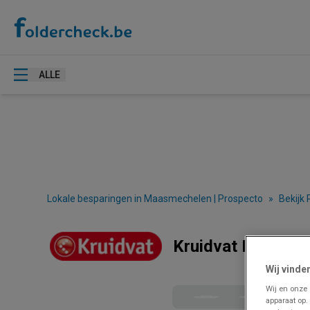
ALLE
Lokale besparingen in Maasmechelen | Prospecto
»
Bekijk
Kruidvat Maasmec
Wij vinde
Wij en onze
apparaat op.