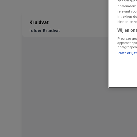
ondersteune
doeleinden”.
relevant vo
intrekken do
binnen onze
Kruidvat
Wij en on
folder Kruidvat
Precieze geo
apparaat ops
doelgroepen
Partnerlijs