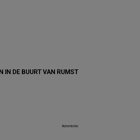
 IN DE BUURT VAN RUMST
Albert Heijn
Carrefour Market
Trafic
Colruyt
Auchan
SPAR
Advertentie