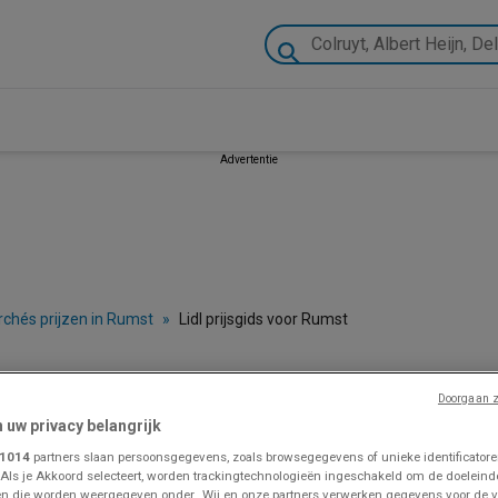
Advertentie
chés prijzen in Rumst
»
Lidl prijsgids voor Rumst
r, Promo et Depliant
Doorgaan z
n uw privacy belangrijk
1014
partners slaan persoonsgegevens, zoals browsegegevens of unieke identificatoren
 Als je Akkoord selecteert, worden trackingtechnologieën ingeschakeld om de doeleind
VOLG VOOR PROMOTIES
n die worden weergegeven onder „Wij en onze partners verwerken gegevens voor de 