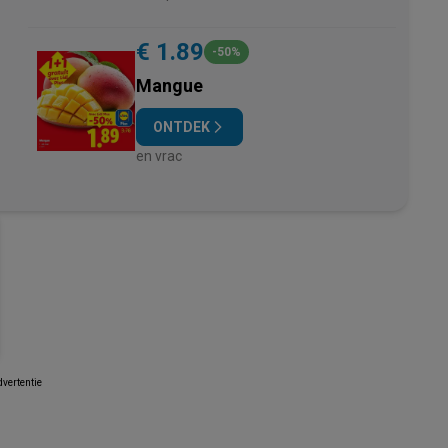
€ 1.89
-50%
Mangue
ONTDEK
en vrac
vertentie