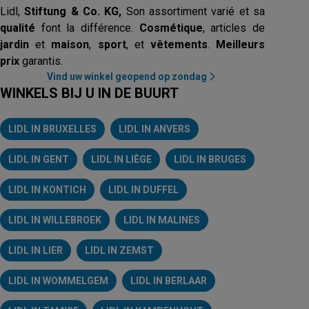
Lidl,
Stiftung & Co. KG,
Son assortiment varié et sa
qualité
font la différence.
Cosmétique
, articles de
jardin
et
maison
,
sport
, et
vêtements
.
Meilleurs
prix
garantis.
Vind uw winkel geopend op zondag
WINKELS BIJ U IN DE BUURT
LIDL IN BRUXELLES
LIDL IN ANVERS
LIDL IN GENT
LIDL IN LIÈGE
LIDL IN BRUGES
LIDL IN KONTICH
LIDL IN DUFFEL
LIDL IN WILLEBROEK
LIDL IN MALINES
LIDL IN LIER
LIDL IN ZEMST
LIDL IN WOMMELGEM
LIDL IN BERLAAR