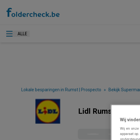
ALLE
Lokale besparingen in Rumst | Prospecto
»
Bekijk Supermar
Lidl Rumst - Folde
Wij vinde
Wij en onze
apparaat op.
ondersteune