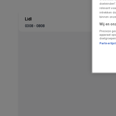
doeleinden”.
relevant vo
intrekken do
binnen onze
Lidl
Wij en on
0308 - 0808
Precieze geo
apparaat ops
doelgroepen
Partnerlijs