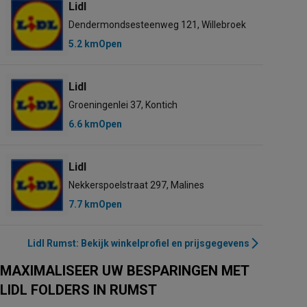
Lidl
Dendermondsesteenweg 121, Willebroek
5.2 km
Open
Lidl
Groeningenlei 37, Kontich
6.6 km
Open
Lidl
Nekkerspoelstraat 297, Malines
7.7 km
Open
Lidl Rumst: Bekijk winkelprofiel en prijsgegevens
MAXIMALISEER UW BESPARINGEN MET
LIDL FOLDERS IN RUMST