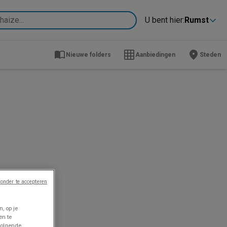
U bent hier:
Rumst
Nieuwe folders
Aanbiedingen
Steden
onder te accepteren
, op je
en te
volgende