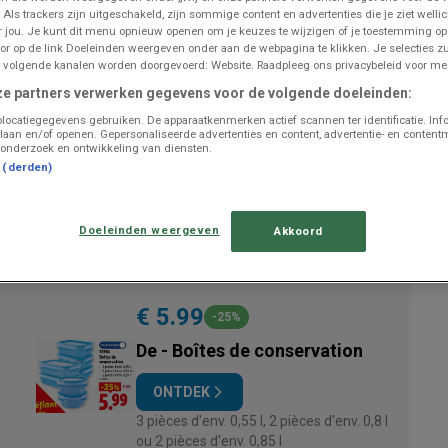
 Als trackers zijn uitgeschakeld, zijn sommige content en advertenties die je ziet wellic
or jou. Je kunt dit menu opnieuw openen om je keuzes te wijzigen of je toestemming o
or op de link Doeleinden weergeven onder aan de webpagina te klikken. Je selecties zu
 volgende kanalen worden doorgevoerd: Website. Raadpleeg ons privacybeleid voor mee
UITGELICHTE PRODUCTEN
ze partners verwerken gegevens voor de volgende doeleinden:
locatiegegevens gebruiken. De apparaatkenmerken actief scannen ter identificatie. Inf
€ 0.75
laan en/of openen. Gepersonaliseerde advertenties en content, advertentie- en content
ACTION
onderzoek en ontwikkeling van diensten.
t (derden)
Courgette ronde
ONTDEK
Doeleinden weergeven
Akkoord
la pièce
€ 5.99
-25%
De - Boîtes de conservation
ONTDEK
3 pièces d'env. 0,55 l, 2 pièces d'env. 0,8 l
ou 2 pièces d'env. 0,85 l