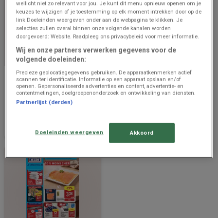
wellicht niet zo relevant voor jou. Je kunt dit menu opnieuw openen om je
keuzes te wijzigen of je toestemming op elk moment intrekken door op de
link Doeleinden weergeven onder aan de webpagina te klikken. Je
selecties zullen overal binnen onze volgende kanalen worden
doorgevoerd: Website. Raadpleeg ons privacybeleid voor meer informatie.
Wij en onze partners verwerken gegevens voor de
BINNENKORT BESCHIKBAAR
EINDIGT VANDAAG
volgende doeleinden:
Precieze geolocatiegegevens gebruiken. De apparaatkenmerken actief
Aldi
Aldi
scannen ter identificatie. Informatie op een apparaat opslaan en/of
openen. Gepersonaliseerde advertenties en content, advertentie- en
Super réductions sur des
Offres exclusives et bonnes
contentmetingen, doelgroepenonderzoek en ontwikkeling van diensten.
produits sélectionnés
affaires
Partnerlijst (derden)
Prijsgegevens
1.4 km - Schoten
Eindigt vandaag
1.4 km - Schoten
geldig tot en
met 14/8
Doeleinden weergeven
Akkoord