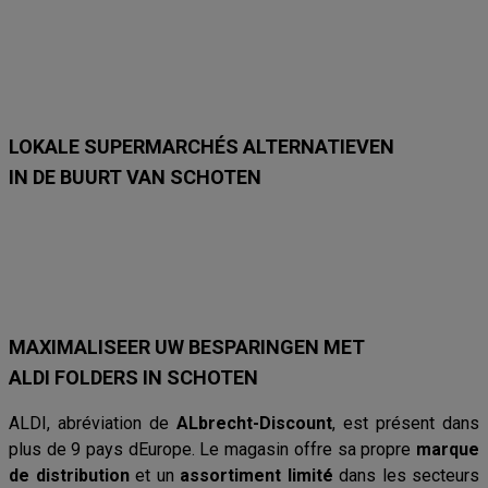
m
m
m
m
m
m
e
e
e
e
e
e
t
t
t
t
t
t
2
7
2
1
1
1
3
/
3
2
2
5
/
9
/
/
/
/
8
8
8
8
9
LOKALE SUPERMARCHÉS ALTERNATIEVEN
IN DE BUURT VAN SCHOTEN
Lidl
Delhaize
Intermarché
Aldi
Carrefour
Albert Heijn
Car
MAXIMALISEER UW BESPARINGEN MET
ALDI FOLDERS IN SCHOTEN
ALDI, abréviation de
ALbrecht-Discount
, est présent dans
plus de 9 pays dEurope. Le magasin offre sa propre
marque
de distribution
et un
assortiment limité
dans les secteurs