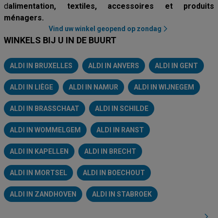
d
alimentation, textiles, accessoires et produits
ménagers.
Vind uw winkel geopend op zondag
WINKELS BIJ U IN DE BUURT
ALDI IN BRUXELLES
ALDI IN ANVERS
ALDI IN GENT
ALDI IN LIÈGE
ALDI IN NAMUR
ALDI IN WIJNEGEM
ALDI IN BRASSCHAAT
ALDI IN SCHILDE
ALDI IN WOMMELGEM
ALDI IN RANST
ALDI IN KAPELLEN
ALDI IN BRECHT
ALDI IN MORTSEL
ALDI IN BOECHOUT
ALDI IN ZANDHOVEN
ALDI IN STABROEK