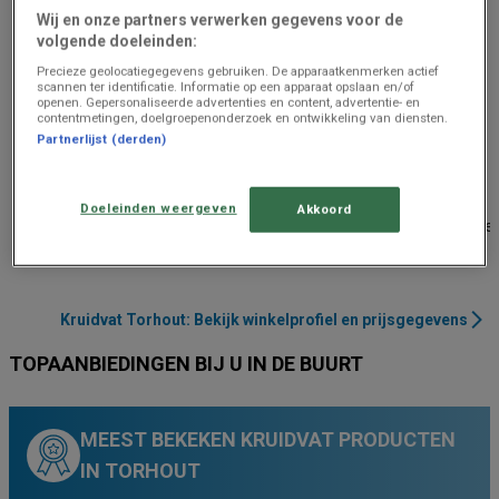
Wij en onze partners verwerken gegevens voor de
volgende doeleinden:
Precieze geolocatiegegevens gebruiken. De apparaatkenmerken actief
scannen ter identificatie. Informatie op een apparaat opslaan en/of
openen. Gepersonaliseerde advertenties en content, advertentie- en
contentmetingen, doelgroepenonderzoek en ontwikkeling van diensten.
Partnerlijst (derden)
Kruidvat
Kruidvat
Doeleinden weergeven
Akkoord
Burg 6, Torhout
Statiestraat 65, Lichte
414 m
Gesloten
5.7 km
Gesloten
Kruidvat Torhout: Bekijk winkelprofiel en prijsgegevens
TOPAANBIEDINGEN BIJ U IN DE BUURT
MEEST BEKEKEN KRUIDVAT PRODUCTEN
IN TORHOUT