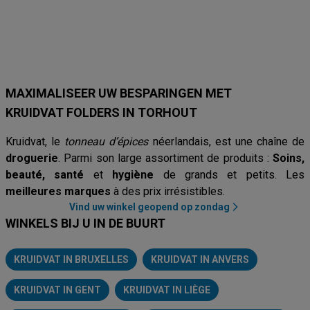
Kruidvat
Di
Rituals
Pro-Duo
Medi-Market
ICI PARIS XL
Yv
MAXIMALISEER UW BESPARINGEN MET
KRUIDVAT FOLDERS IN TORHOUT
Kruidvat, le
tonneau d’épices
néerlandais, est une chaîne de
droguerie
. Parmi son large assortiment de produits :
Soins,
beauté, santé
et
hygiène
de grands et petits. Les
meilleures marques
à des prix irrésistibles.
Vind uw winkel geopend op zondag
WINKELS BIJ U IN DE BUURT
KRUIDVAT IN BRUXELLES
KRUIDVAT IN ANVERS
KRUIDVAT IN GENT
KRUIDVAT IN LIÈGE