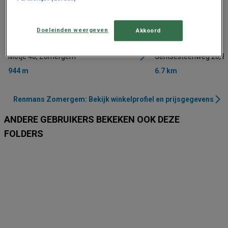
Doeleinden weergeven
Akkoord
Renmans
Renmans
Motje 48, Zomergem
Gentsesteenweg 26, E
944 m
6.7 km
Renmans Zomergem: Bekijk winkelprofiel en prijsgegevens
ANDERE GEBRUIKERS BEKEKEN OOK DEZE
FOLDERS