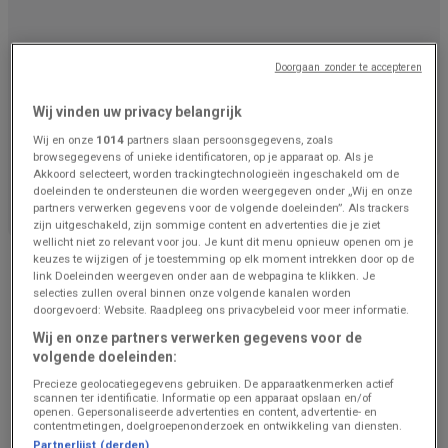
Doorgaan zonder te accepteren
Wij vinden uw privacy belangrijk
Wij en onze
1014
partners slaan persoonsgegevens, zoals
browsegegevens of unieke identificatoren, op je apparaat op. Als je
We staan op het punt om aanbiedingen van Renmans
Akkoord selecteert, worden trackingtechnologieën ingeschakeld om de
te publiceren
doeleinden te ondersteunen die worden weergegeven onder „Wij en onze
partners verwerken gegevens voor de volgende doeleinden”. Als trackers
zijn uitgeschakeld, zijn sommige content en advertenties die je ziet
wellicht niet zo relevant voor jou. Je kunt dit menu opnieuw openen om je
Advertentie
keuzes te wijzigen of je toestemming op elk moment intrekken door op de
link Doeleinden weergeven onder aan de webpagina te klikken. Je
selecties zullen overal binnen onze volgende kanalen worden
doorgevoerd: Website. Raadpleeg ons privacybeleid voor meer informatie.
Wij en onze partners verwerken gegevens voor de
volgende doeleinden:
Precieze geolocatiegegevens gebruiken. De apparaatkenmerken actief
scannen ter identificatie. Informatie op een apparaat opslaan en/of
openen. Gepersonaliseerde advertenties en content, advertentie- en
contentmetingen, doelgroepenonderzoek en ontwikkeling van diensten.
Partnerlijst (derden)