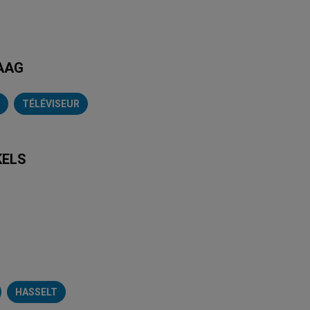
DAAG
TÉLÉVISEUR
KELS
Brico Plan-It
Kruidvat
Carrefour Market
Trafic
Colruyt
Mr. Bricol
HASSELT