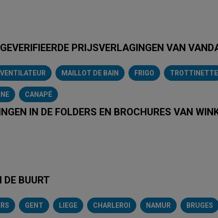
 GEVERIFIEERDE PRIJSVERLAGINGEN VAN VAN
VENTILATEUR
MAILLOT DE BAIN
FRIGO
TROTTINETTE
INE
CANAPÉ
INGEN IN DE FOLDERS EN BROCHURES VAN WIN
e
Intermarché
Aldi
Carrefour
Albert Heijn
Action
Hubo
N DE BUURT
ERS
GENT
LIEGE
CHARLEROI
NAMUR
BRUGES