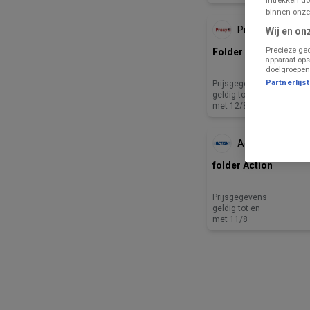
ZOJUIST TOEGEVOE
binnen onze
Proxy Delhaize
Wij en on
Precieze geo
Folder van deze wee
apparaat ops
doelgroepen
Partnerlijs
Prijsgegevens
geldig tot en
met 12/8
NOG 3 DAG
Action
folder Action
Prijsgegevens
geldig tot en
met 11/8