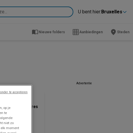
U bent hier:
Bruxelles
Nieuwe folders
Aanbiedingen
Steden
Advertentie
ZOJUIST TOEGEVOEGD
onder te accepteren
AD Delhaize
s meilleures offres
, op je
ur vous
en te
volgende
ijsgegevens
ht niet zo
dig tot en
p elk moment
t 12/8
llen overal