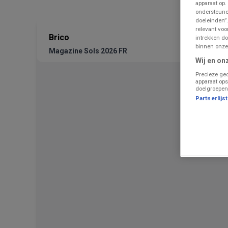
apparaat op.
ondersteune
doeleinden”.
relevant vo
Brico
intrekken do
binnen onze
Magazine Sols 2026 FR
Wij en on
Precieze geo
apparaat ops
doelgroepen
Partnerlijs