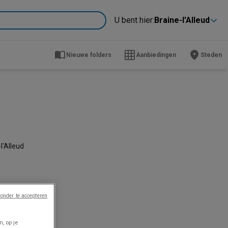
U bent hier:
Braine-l'Alleud
Nieuwe folders
Aanbiedingen
Steden
l'Alleud
onder te accepteren
, op je