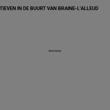
IEVEN IN DE BUURT VAN BRAINE-L'ALLEUD
E
Van Cranenbroek
GAMMA
Intratuin
Itek
Dema
Tom & 
Advertentie