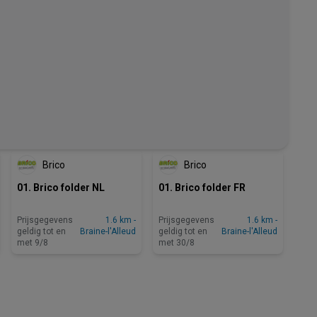
NOG 3 DAGEN
Brico
Brico
01. Brico folder NL
01. Brico folder FR
Prijsgegevens
1.6 km -
Prijsgegevens
1.6 km -
geldig tot en
Braine-l'Alleud
geldig tot en
Braine-l'Alleud
met 9/8
met 30/8