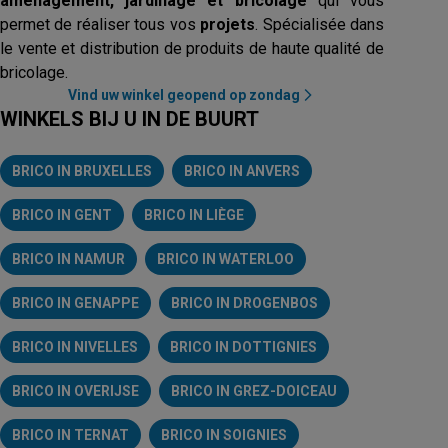
aménagement, jardinage et bricolage
qui vous
permet de réaliser tous vos
projets
. Spécialisée dans
le vente et distribution de produits de haute qualité de
bricolage.
Vind uw winkel geopend op zondag
WINKELS BIJ U IN DE BUURT
BRICO IN BRUXELLES
BRICO IN ANVERS
BRICO IN GENT
BRICO IN LIÈGE
BRICO IN NAMUR
BRICO IN WATERLOO
BRICO IN GENAPPE
BRICO IN DROGENBOS
BRICO IN NIVELLES
BRICO IN DOTTIGNIES
BRICO IN OVERIJSE
BRICO IN GREZ-DOICEAU
BRICO IN TERNAT
BRICO IN SOIGNIES