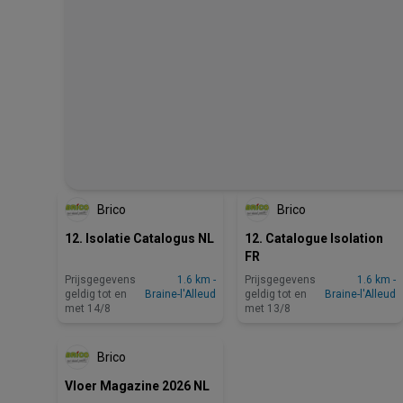
Brico
Brico
12. Isolatie Catalogus NL
12. Catalogue Isolation
FR
Prijsgegevens
1.6 km -
Prijsgegevens
1.6 km -
geldig tot en
Braine-l'Alleud
geldig tot en
Braine-l'Alleud
met 14/8
met 13/8
Brico
Vloer Magazine 2026 NL