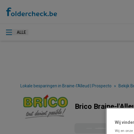
ALLE
Lokale besparingen in Braine-l'Alleud | Prospecto
»
Bekijk B
Brico Braine-l'All
Wij vinde
Wij en onze