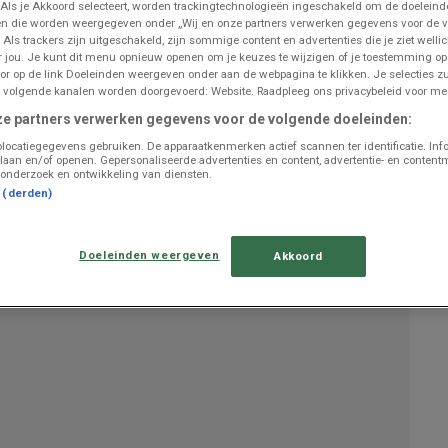
 Als je Akkoord selecteert, worden trackingtechnologieën ingeschakeld om de doeleind
n die worden weergegeven onder „Wij en onze partners verwerken gegevens voor de 
 Als trackers zijn uitgeschakeld, zijn sommige content en advertenties die je ziet wellic
or jou. Je kunt dit menu opnieuw openen om je keuzes te wijzigen of je toestemming o
UITGELICHTE PRODUCTEN
or op de link Doeleinden weergeven onder aan de webpagina te klikken. Je selecties zu
 volgende kanalen worden doorgevoerd: Website. Raadpleeg ons privacybeleid voor mee
Geldig van
09/02/26
tot
09/01/27
is de
Brico
folder
ze partners verwerken gegevens voor de volgende doeleinden:
"Magazine Sols 2026 FR"
nu beschikbaar om in te zien.
locatiegegevens gebruiken. De apparaatkenmerken actief scannen ter identificatie. Inf
Analyseer deze
bespaarkansen
binnen de afdeling
laan en/of openen. Gepersonaliseerde advertenties en content, advertentie- en content
Bricolage et Jardin om uw budget te beschermen.
onderzoek en ontwikkeling van diensten.
Gebruik deze digitale folder om
de huidige prijzen te
t (derden)
verifiëren
en de meest voordelige winkeloptie te kiezen.
Open nu de Brico prijsgids om
uw huishoudelijke
uitgaven te optimaliseren
.
Doeleinden weergeven
Akkoord