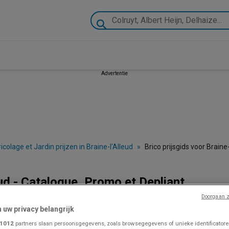
Advertentie
ricolage et Jardin prijzen in Braine-l'Alleud
»
Brico prijsgids voor Braine-
eud - Catalogue, Promo et Depliant
Doorgaan z
n uw privacy belangrijk
VOLG VOOR PROMOTIES
1012
partners slaan persoonsgegevens, zoals browsegegevens of unieke identificatoren