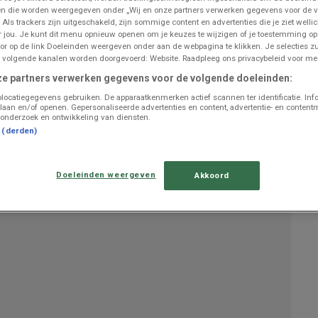
n die worden weergegeven onder „Wij en onze partners verwerken gegevens voor de 
 Als trackers zijn uitgeschakeld, zijn sommige content en advertenties die je ziet wellic
or jou. Je kunt dit menu opnieuw openen om je keuzes te wijzigen of je toestemming o
UITGELICHTE PRODUCTEN
or op de link Doeleinden weergeven onder aan de webpagina te klikken. Je selecties zu
 volgende kanalen worden doorgevoerd: Website. Raadpleeg ons privacybeleid voor mee
Geldig van
09/02/26
tot
09/01/27
is de
Brico
folder
ze partners verwerken gegevens voor de volgende doeleinden:
"Magazine Sols 2026 FR"
nu beschikbaar om in te zien.
locatiegegevens gebruiken. De apparaatkenmerken actief scannen ter identificatie. Inf
Analyseer deze
bespaarkansen
binnen de afdeling
laan en/of openen. Gepersonaliseerde advertenties en content, advertentie- en content
onderzoek en ontwikkeling van diensten.
Bricolage et Jardin om uw budget te beschermen.
t (derden)
Gebruik deze digitale folder om
de huidige prijzen te
verifiëren
en de meest voordelige winkeloptie te kiezen.
Open nu de Brico prijsgids om
uw huishoudelijke
Doeleinden weergeven
uitgaven te optimaliseren
.
Akkoord