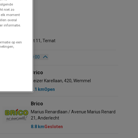
volgende
ht niet zo
p elk moment
llen overal
r informatie.
Brico
1.7 km
Morettestraat 11, Ternat
ormatie op een
metingen,
02/456.90.10
Open
Tot 20:00
Zondag
Gesloten
Brico
Maandag
08:00 - 20:00
Keizer Karellaan, 420, Wemmel
Dinsdag
08:00 - 20:00
8.1 km
Open
Woensdag
08:00 - 20:00
Donderdag
08:00 - 20:00
Brico
Vrijdag
08:00 - 20:00
Marius Renardlaan / Avenue Marius Renard
Zaterdag
08:00 - 20:00
21, Anderlecht
8.8 km
Gesloten