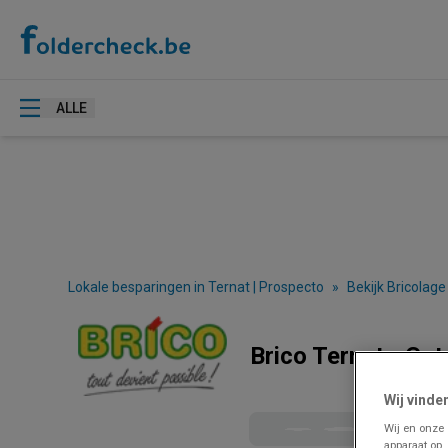
ALLE
Lokale besparingen in Ternat | Prospecto
»
Bekijk Bricolage
Brico Ternat - Ca
Wij vinde
Wij en onze
apparaat op.