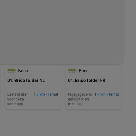
LAATSTE UREN VOOR DEZE
KORTINGEN
Brico
Brico
01. Brico folder NL
01. Brico folder FR
Laatste uren
1.7 km - Ternat
Prijsgegevens
1.7 km - Ternat
voor deze
geldig tot en
kortingen
met 30/8