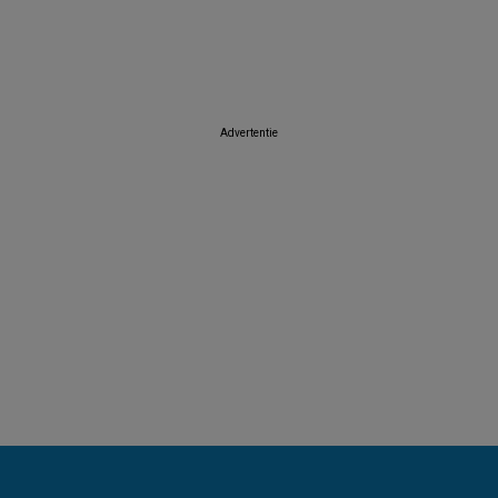
E
Van Cranenbroek
GAMMA
Intratuin
Itek
Dema
Tom & 
Advertentie