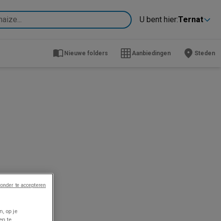
U bent hier:
Ternat
Nieuwe folders
Aanbiedingen
Steden
onder te accepteren
, op je
en te