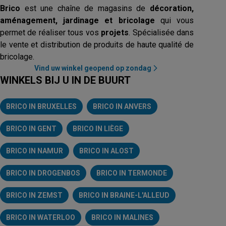
Brico
est une chaîne de magasins de
décoration,
aménagement, jardinage et bricolage
qui vous
permet de réaliser tous vos
projets
. Spécialisée dans
le vente et distribution de produits de haute qualité de
bricolage.
Vind uw winkel geopend op zondag
WINKELS BIJ U IN DE BUURT
BRICO IN BRUXELLES
BRICO IN ANVERS
BRICO IN GENT
BRICO IN LIÈGE
BRICO IN NAMUR
BRICO IN ALOST
BRICO IN DROGENBOS
BRICO IN TERMONDE
BRICO IN ZEMST
BRICO IN BRAINE-L'ALLEUD
BRICO IN WATERLOO
BRICO IN MALINES