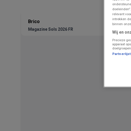
ondersteune
doeleinden”.
relevant vo
intrekken do
Brico
binnen onze
Magazine Sols 2026 FR
Wij en on
Precieze geo
apparaat ops
doelgroepen
Partnerlijs