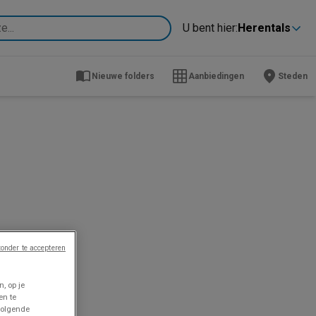
U bent hier:
Herentals
Nieuwe folders
Aanbiedingen
Steden
onder te accepteren
, op je
en te
volgende