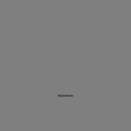
E
Van Cranenbroek
GAMMA
Intratuin
Itek
Dema
Tom & 
Advertentie