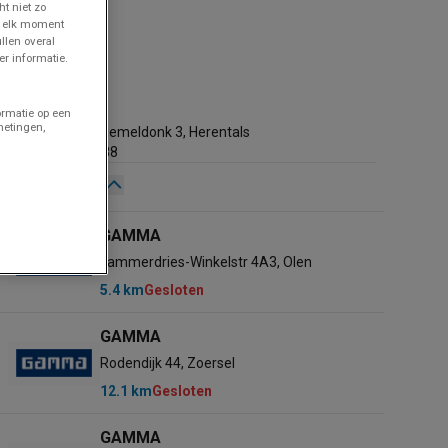
ht niet zo
p elk moment
llen overal
r informatie.
GAMMA
1.7 km
ormatie op een
metingen,
IZ Laagland Hemeldonk 3, Herentals
+32 14 221188
Gesloten
Zondag
09:00 - 18:30
GAMMA
Maandag
09:00 - 18:30
Lammerdries-Winkelstr 4A3, Olen
Dinsdag
09:00 - 18:30
5.4 km
Gesloten
Woensdag
09:00 - 18:30
Donderdag
09:00 - 18:30
GAMMA
Vrijdag
09:00 - 18:30
Rodendijk 44, Zoersel
Zaterdag
09:00 - 18:00
12.1 km
Gesloten
GAMMA