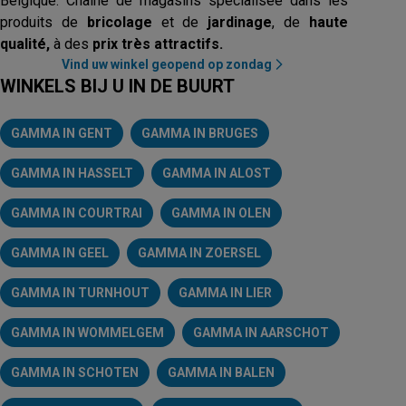
Belgique. Chaîne de magasins spécialisée dans les
produits de
bricolage
et de
jardinage
, de
haute
qualité,
à des
prix très attractifs.
Vind uw winkel geopend op zondag
WINKELS BIJ U IN DE BUURT
GAMMA IN GENT
GAMMA IN BRUGES
GAMMA IN HASSELT
GAMMA IN ALOST
GAMMA IN COURTRAI
GAMMA IN OLEN
GAMMA IN GEEL
GAMMA IN ZOERSEL
GAMMA IN TURNHOUT
GAMMA IN LIER
GAMMA IN WOMMELGEM
GAMMA IN AARSCHOT
GAMMA IN SCHOTEN
GAMMA IN BALEN