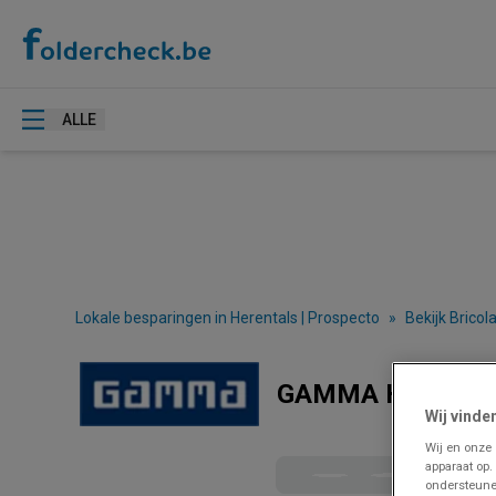
ALLE
Lokale besparingen in Herentals | Prospecto
»
Bekijk Bricol
GAMMA Herentals 
Wij vinde
Wij en onze
apparaat op.
ondersteune