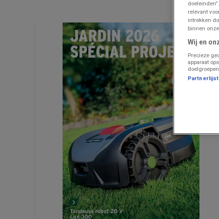
doeleinden”.
relevant vo
intrekken do
binnen onze
Wij en on
Precieze geo
apparaat ops
doelgroepen
Partnerlijs