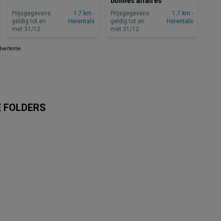
bonnes affaires
Prijsgegevens
1.7 km -
Prijsgegevens
1.7 km -
geldig tot en
Herentals
geldig tot en
Herentals
met 31/12
met 31/12
vertentie
E FOLDERS