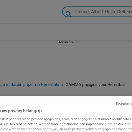
Advertentie
age et Jardin prijzen in Herentals
»
GAMMA prijsgids voor Herentals
- Catalogue, Code Promo et Depliant
Doorgaan z
n uw privacy belangrijk
1012
partners slaan persoonsgegevens, zoals browsegegevens of unieke identificatoren
 Als je Akkoord selecteert, worden trackingtechnologieën ingeschakeld om de doeleind
VOLG VOOR PROMOTIES
n die worden weergegeven onder „Wij en onze partners verwerken gegevens voor de 