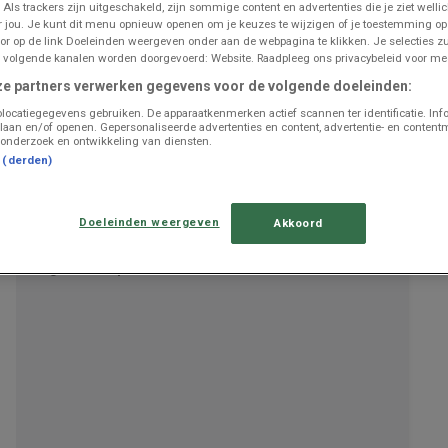
 Als trackers zijn uitgeschakeld, zijn sommige content en advertenties die je ziet wellic
or jou. Je kunt dit menu opnieuw openen om je keuzes te wijzigen of je toestemming o
or op de link Doeleinden weergeven onder aan de webpagina te klikken. Je selecties zu
 volgende kanalen worden doorgevoerd: Website. Raadpleeg ons privacybeleid voor mee
UITGELICHTE PRODUCTEN
ze partners verwerken gegevens voor de volgende doeleinden:
Geldig van
01/01/26
tot
31/12/26
is de
GAMMA
folder
locatiegegevens gebruiken. De apparaatkenmerken actief scannen ter identificatie. Inf
laan en/of openen. Gepersonaliseerde advertenties en content, advertentie- en content
"Super réductions sur des produits sélectionnés"
nu
onderzoek en ontwikkeling van diensten.
beschikbaar om in te zien.
t (derden)
Analyseer deze
bespaarkansen
binnen de afdeling
Bricolage et Jardin om uw budget te beschermen.
Gebruik deze digitale folder om
de huidige prijzen te
Doeleinden weergeven
Akkoord
verifiëren
en de meest voordelige winkeloptie te kiezen.
Open nu de GAMMA prijsgids om
uw huishoudelijke
uitgaven te optimaliseren
.