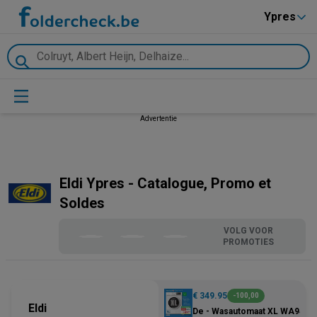
Ypres
Advertentie
Eldi Ypres - Catalogue, Promo et
Soldes
VOLG VOOR
PROMOTIES
€ 349.95
-100,00
Eldi
De - Wasautomaat XL WA9410