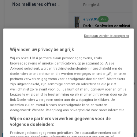
Nos meilleures offres pour vous
Energie A
€ 379.95
25€
Dark - Kool/vries combinatie
Dark inox
Doorgaan zonder te accepteren
€ 599.95
-150,00
Wij vinden uw privacy belangrijk
De - Wasautomaat LR63RE944
Wij en onze
1014
partners slaan persoonsgegevens, zoals
9 KG
browsegegevens of unieke identificatoren, op je apparaat op. Als je
Akkoord selecteert, worden trackingtechnologieën ingeschakeld om de
doeleinden te ondersteunen die worden weergegeven onder „Wij en onze
Eldi
Eldi
partners verwerken gegevens voor de volgende doeleinden”. Als trackers
Arsenaalstraat 2 B2, Ypres
Europalaan 9/C, Poper
zijn uitgeschakeld, zijn sommige content en advertenties die je ziet
wellicht niet zo relevant voor jou. Je kunt dit menu opnieuw openen om je
403 m
Open
9.5 km
Open
keuzes te wijzigen of je toestemming op elk moment intrekken door op de
link Doeleinden weergeven onder aan de webpagina te klikken. Je
selecties zullen overal binnen onze volgende kanalen worden
Eldi Ypres: Bekijk winkelprofiel en prijsgegevens
doorgevoerd: Website. Raadpleeg ons privacybeleid voor meer informatie.
Wij en onze partners verwerken gegevens voor de
TOPAANBIEDINGEN BIJ U IN DE BUURT
volgende doeleinden:
Precieze geolocatiegegevens gebruiken. De apparaatkenmerken actief
scannen ter identificatie. Informatie op een apparaat opslaan en/of