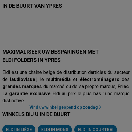
IN DE BUURT VAN YPRES
Krëfel
Eldi
Proximus
Electrodepot
Vanden Borre
Orange
E
MAXIMALISEER UW BESPARINGEN MET
ELDI FOLDERS IN YPRES
Eldi est une chaîne belge de distribution darticles du secteur
de
laudiovisuel
, le
multimédia
et
électroménagers
des
grandes marques
du marché ou de sa propre marque,
Friac
.
La
garantie exclusive
Eldi au prix le plus bas : une marque
distinctive.
Vind uw winkel geopend op zondag
WINKELS BIJ U IN DE BUURT
ELDI IN LIÈGE
ELDI IN MONS
ELDI IN COURTRAI