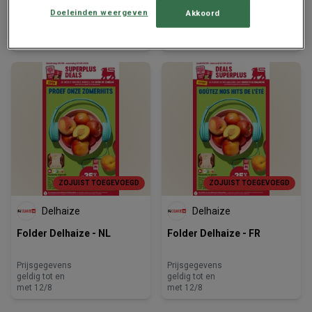
Doeleinden weergeven
Akkoord
Prijsgegevens
Prijsgegevens
geldig tot en
geldig tot en
met 12/8
met 12/8
ZOJUIST TOEGEVOEGD
ZOJUIST TOEGEVOEGD
Delhaize
Delhaize
Folder Delhaize - NL
Folder Delhaize - FR
Prijsgegevens
Prijsgegevens
geldig tot en
geldig tot en
met 12/8
met 12/8