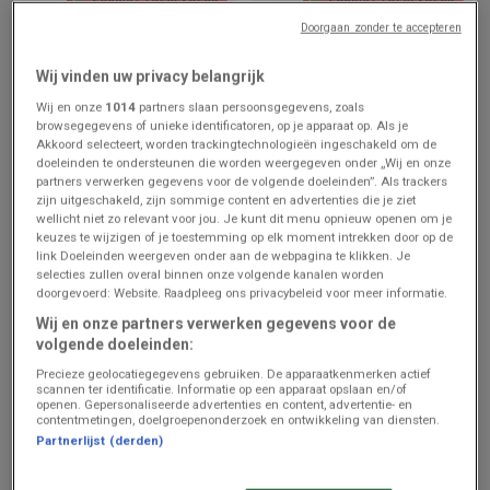
Doorgaan zonder te accepteren
AD Delhaize
AD Delhaize
Wij vinden uw privacy belangrijk
Meilleures offres pour tous
Nos meilleures offres pour
les clients
vous
Wij en onze
1014
partners slaan persoonsgegevens, zoals
browsegegevens of unieke identificatoren, op je apparaat op. Als je
Prijsgegevens
Prijsgegevens
Akkoord selecteert, worden trackingtechnologieën ingeschakeld om de
geldig tot en
geldig tot en
met 12/8
met 12/8
doeleinden te ondersteunen die worden weergegeven onder „Wij en onze
partners verwerken gegevens voor de volgende doeleinden”. Als trackers
zijn uitgeschakeld, zijn sommige content en advertenties die je ziet
wellicht niet zo relevant voor jou. Je kunt dit menu opnieuw openen om je
keuzes te wijzigen of je toestemming op elk moment intrekken door op de
link Doeleinden weergeven onder aan de webpagina te klikken. Je
selecties zullen overal binnen onze volgende kanalen worden
doorgevoerd: Website. Raadpleeg ons privacybeleid voor meer informatie.
Wij en onze partners verwerken gegevens voor de
volgende doeleinden:
Precieze geolocatiegegevens gebruiken. De apparaatkenmerken actief
ZOJUIST TOEGEVOEGD
ZOJUIST TOEGEVOEGD
scannen ter identificatie. Informatie op een apparaat opslaan en/of
openen. Gepersonaliseerde advertenties en content, advertentie- en
contentmetingen, doelgroepenonderzoek en ontwikkeling van diensten.
Proxy Delhaize
Proxy Delhaize
Partnerlijst (derden)
Folder van deze week
Folder de la semaine