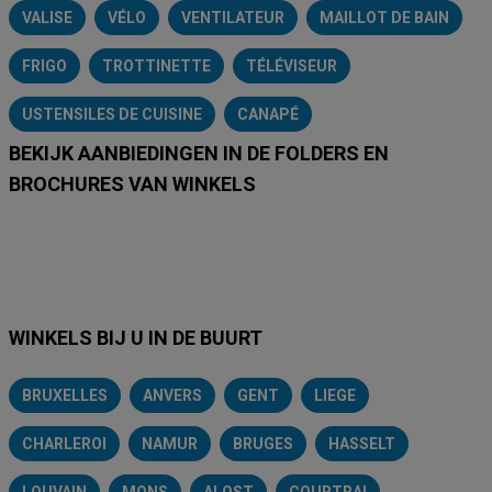
VALISE
VÉLO
VENTILATEUR
MAILLOT DE BAIN
FRIGO
TROTTINETTE
TÉLÉVISEUR
USTENSILES DE CUISINE
CANAPÉ
BEKIJK AANBIEDINGEN IN DE FOLDERS EN
BROCHURES VAN WINKELS
Lidl
Delhaize
Intermarché
Aldi
Carrefour
Albert Heijn
A
WINKELS BIJ U IN DE BUURT
BRUXELLES
ANVERS
GENT
LIEGE
CHARLEROI
NAMUR
BRUGES
HASSELT