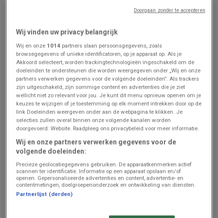
Doorgaan zonder te accepteren
Hema
Intermarché
Wij vinden uw privacy belangrijk
Bonnes affaires et offres
Ontdek de folder van 11 08
actuelles
- NL
Wij en onze
1014
partners slaan persoonsgegevens, zoals
browsegegevens of unieke identificatoren, op je apparaat op. Als je
Prijsgegevens
Ravels
Prijsgegevens
Ravels
Akkoord selecteert, worden trackingtechnologieën ingeschakeld om de
geldig tot en
geldig tot en
doeleinden te ondersteunen die worden weergegeven onder „Wij en onze
met 16/8
met 16/8
partners verwerken gegevens voor de volgende doeleinden”. Als trackers
zijn uitgeschakeld, zijn sommige content en advertenties die je ziet
wellicht niet zo relevant voor jou. Je kunt dit menu opnieuw openen om je
keuzes te wijzigen of je toestemming op elk moment intrekken door op de
link Doeleinden weergeven onder aan de webpagina te klikken. Je
selecties zullen overal binnen onze volgende kanalen worden
doorgevoerd: Website. Raadpleeg ons privacybeleid voor meer informatie.
Wij en onze partners verwerken gegevens voor de
volgende doeleinden:
Precieze geolocatiegegevens gebruiken. De apparaatkenmerken actief
scannen ter identificatie. Informatie op een apparaat opslaan en/of
ZOJUIST TOEGEVOEGD
ZOJUIST TOEGEVOEGD
openen. Gepersonaliseerde advertenties en content, advertentie- en
contentmetingen, doelgroepenonderzoek en ontwikkeling van diensten.
Zeeman
Zeeman
Partnerlijst (derden)
Zeeman Semaine 31-32 du
Zeeman Week 33-34
samedi 25 juillet au
zaterdag 8 augustus tm