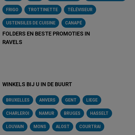
FRIGO
TROTTINETTE
TÉLÉVISEUR
USTENSILES DE CUISINE
CANAPÉ
FOLDERS EN BESTE PROMOTIES IN
RAVELS
Lidl
Delhaize
Intermarché
Aldi
Carrefour
Albert Heijn
A
WINKELS BIJ U IN DE BUURT
BRUXELLES
ANVERS
GENT
LIEGE
CHARLEROI
NAMUR
BRUGES
HASSELT
LOUVAIN
MONS
ALOST
COURTRAI