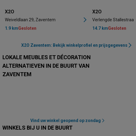
X2O
X2O
Weiveldlaan 29, Zaventem
Verlengde Stallestraa
1.9 km
Gesloten
14.7 km
Gesloten
X2O Zaventem: Bekijk winkelprofiel en prijsgegevens
LOKALE MEUBLES ET DÉCORATION
ALTERNATIEVEN IN DE BUURT VAN
ZAVENTEM
Action
La Foir'Fouille
Leen Bakker
Jysk
AVA
Weba
Vind uw winkel geopend op zondag
WINKELS BIJ U IN DE BUURT