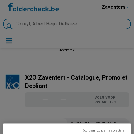
Zaventem
Advertentie
X2O Zaventem - Catalogue, Promo et
Depliant
VOLG VOOR
PROMOTIES
UITGELICHTE PRODUCTEN
X2O
Doorgaan zonder te accepteren