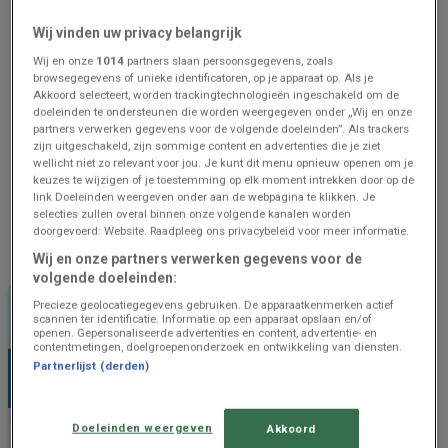
Geldig van
04/08/26
tot
Oferta-DE
31/08/26
is de
X2O
folder
Wij vinden uw privacy belangrijk
"Oferta-DE"
nu beschikbaar
Wij en onze
1014
partners slaan persoonsgegevens, zoals
om in te zien.
browsegegevens of unieke identificatoren, op je apparaat op. Als je
Analyseer deze
Akkoord selecteert, worden trackingtechnologieën ingeschakeld om de
bespaarkansen
binnen de
doeleinden te ondersteunen die worden weergegeven onder „Wij en onze
afdeling Meubles et
partners verwerken gegevens voor de volgende doeleinden”. Als trackers
Décoration om uw budget te
zijn uitgeschakeld, zijn sommige content en advertenties die je ziet
beschermen.
wellicht niet zo relevant voor jou. Je kunt dit menu opnieuw openen om je
keuzes te wijzigen of je toestemming op elk moment intrekken door op de
Gebruik deze digitale folder
link Doeleinden weergeven onder aan de webpagina te klikken. Je
om
de huidige prijzen te
selecties zullen overal binnen onze volgende kanalen worden
verifiëren
en de meest
doorgevoerd: Website. Raadpleeg ons privacybeleid voor meer informatie.
voordelige winkeloptie te
Wij en onze partners verwerken gegevens voor de
kiezen.
volgende doeleinden:
Open nu de X2O prijsgids om
uw huishoudelijke uitgaven
Precieze geolocatiegegevens gebruiken. De apparaatkenmerken actief
scannen ter identificatie. Informatie op een apparaat opslaan en/of
te optimaliseren
.
openen. Gepersonaliseerde advertenties en content, advertentie- en
contentmetingen, doelgroepenonderzoek en ontwikkeling van diensten.
Partnerlijst (derden)
Doeleinden weergeven
Akkoord