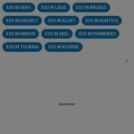
X2O IN GENT
X2O IN LIÈGE
X2O IN BRUGES
X2O IN HASSELT
X2O IN ALOST
X2O IN KONTICH
X2O IN NINOVE
X2O IN GEEL
X2O IN FRAMERIES
X2O IN TOURNAI
X2O IN KUURNE
Advertentie