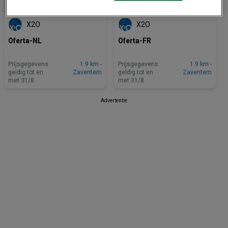
X2O
X2O
Oferta-NL
Oferta-FR
Prijsgegevens
1.9 km -
Prijsgegevens
1.9 km -
geldig tot en
Zaventem
geldig tot en
Zaventem
met 31/8
met 31/8
Advertentie