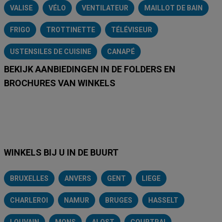
VALISE
VÉLO
VENTILATEUR
MAILLOT DE BAIN
FRIGO
TROTTINETTE
TÉLÉVISEUR
USTENSILES DE CUISINE
CANAPÉ
BEKIJK AANBIEDINGEN IN DE FOLDERS EN
BROCHURES VAN WINKELS
Lidl
Delhaize
Intermarché
Aldi
Carrefour
Albert Heijn
A
WINKELS BIJ U IN DE BUURT
BRUXELLES
ANVERS
GENT
LIEGE
CHARLEROI
NAMUR
BRUGES
HASSELT