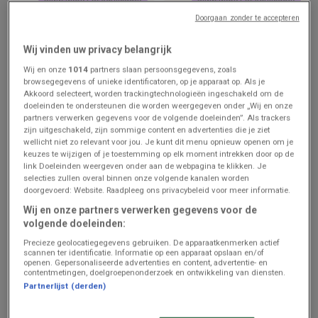
Doorgaan zonder te accepteren
Aldi
Lidl
Wij vinden uw privacy belangrijk
Meilleures offres pour les
1708 - 2208
acheteurs économes
Wij en onze
1014
partners slaan persoonsgegevens, zoals
browsegegevens of unieke identificatoren, op je apparaat op. Als je
Prijsgegevens
Prijsgegevens
Akkoord selecteert, worden trackingtechnologieën ingeschakeld om de
geldig tot en
geldig tot en
met 22/8
met 22/8
doeleinden te ondersteunen die worden weergegeven onder „Wij en onze
partners verwerken gegevens voor de volgende doeleinden”. Als trackers
zijn uitgeschakeld, zijn sommige content en advertenties die je ziet
wellicht niet zo relevant voor jou. Je kunt dit menu opnieuw openen om je
keuzes te wijzigen of je toestemming op elk moment intrekken door op de
link Doeleinden weergeven onder aan de webpagina te klikken. Je
selecties zullen overal binnen onze volgende kanalen worden
doorgevoerd: Website. Raadpleeg ons privacybeleid voor meer informatie.
Wij en onze partners verwerken gegevens voor de
volgende doeleinden:
Precieze geolocatiegegevens gebruiken. De apparaatkenmerken actief
ZOJUIST TOEGEVOEGD
ZOJUIST TOEGEVOEGD
scannen ter identificatie. Informatie op een apparaat opslaan en/of
openen. Gepersonaliseerde advertenties en content, advertentie- en
contentmetingen, doelgroepenonderzoek en ontwikkeling van diensten.
Hema
Albert Heijn
Partnerlijst (derden)
Bonnes affaires et offres
Bonusfolders
actuelles