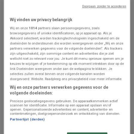
Doorgaan zonder te accepteren
Hema
Intermarché
Wij vinden uw privacy belangrijk
Bonnes affaires et offres
Ontdek de folder van 11 08
actuelles
- NL
Wij en onze
1014
partners slaan persoonsgegevens, zoals
browsegegevens of unieke identificatoren, op je apparaat op. Als je
Prijsgegevens
Haacht
Prijsgegevens
Haacht
Akkoord selecteert, worden trackingtechnologieën ingeschakeld om de
geldig tot en
geldig tot en
doeleinden te ondersteunen die worden weergegeven onder „Wij en onze
met 16/8
met 16/8
partners verwerken gegevens voor de volgende doeleinden”. Als trackers
zijn uitgeschakeld, zijn sommige content en advertenties die je ziet
wellicht niet zo relevant voor jou. Je kunt dit menu opnieuw openen om je
keuzes te wijzigen of je toestemming op elk moment intrekken door op de
link Doeleinden weergeven onder aan de webpagina te klikken. Je
selecties zullen overal binnen onze volgende kanalen worden
doorgevoerd: Website. Raadpleeg ons privacybeleid voor meer informatie.
Wij en onze partners verwerken gegevens voor de
volgende doeleinden:
Precieze geolocatiegegevens gebruiken. De apparaatkenmerken actief
scannen ter identificatie. Informatie op een apparaat opslaan en/of
ZOJUIST TOEGEVOEGD
ZOJUIST TOEGEVOEGD
openen. Gepersonaliseerde advertenties en content, advertentie- en
contentmetingen, doelgroepenonderzoek en ontwikkeling van diensten.
Zeeman
Zeeman
Partnerlijst (derden)
Zeeman Semaine 31-32 du
Zeeman Week 33-34
samedi 25 juillet au
zaterdag 8 augustus tm