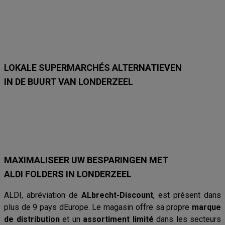
m
m
m
m
m
m
e
e
e
e
e
e
t
t
t
t
t
t
1
1
2
7
2
1
6
8
3
/
3
2
/
/
/
9
/
/
8
8
8
8
8
LOKALE SUPERMARCHÉS ALTERNATIEVEN
IN DE BUURT VAN LONDERZEEL
Lidl
Delhaize
Intermarché
Aldi
Carrefour
Albert Heijn
Car
MAXIMALISEER UW BESPARINGEN MET
ALDI FOLDERS IN LONDERZEEL
ALDI, abréviation de
ALbrecht-Discount
, est présent dans
plus de 9 pays dEurope. Le magasin offre sa propre
marque
de distribution
et un
assortiment limité
dans les secteurs