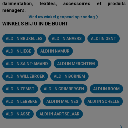
d
alimentation, textiles, accessoires et produits
ménagers.
Vind uw winkel geopend op zondag
WINKELS BIJ U IN DE BUURT
ALDI IN BRUXELLES
ALDI IN ANVERS
ALDI IN GENT
ALDI IN LIÈGE
ALDI IN NAMUR
ALDI IN SAINT-AMAND
ALDI IN MERCHTEM
ALDI IN WILLEBROEK
ALDI IN BORNEM
ALDI IN ZEMST
ALDI IN GRIMBERGEN
ALDI IN BOOM
ALDI IN LEBBEKE
ALDI IN MALINES
ALDI IN SCHELLE
ALDI IN ASSE
ALDI IN AARTSELAAR