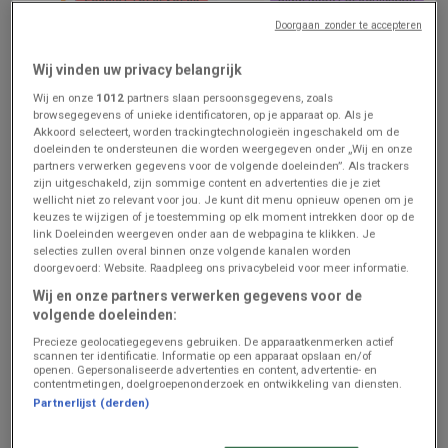
Doorgaan zonder te accepteren
Action
Colruyt
Wij vinden uw privacy belangrijk
folder Action
Nos meilleures bonnes
affaires
Wij en onze
1012
partners slaan persoonsgegevens, zoals
browsegegevens of unieke identificatoren, op je apparaat op. Als je
Prijsgegevens
Prijsgegevens
Akkoord selecteert, worden trackingtechnologieën ingeschakeld om de
geldig tot en
geldig tot en
met 11/8
met 25/8
doeleinden te ondersteunen die worden weergegeven onder „Wij en onze
partners verwerken gegevens voor de volgende doeleinden”. Als trackers
zijn uitgeschakeld, zijn sommige content en advertenties die je ziet
wellicht niet zo relevant voor jou. Je kunt dit menu opnieuw openen om je
keuzes te wijzigen of je toestemming op elk moment intrekken door op de
link Doeleinden weergeven onder aan de webpagina te klikken. Je
selecties zullen overal binnen onze volgende kanalen worden
doorgevoerd: Website. Raadpleeg ons privacybeleid voor meer informatie.
Wij en onze partners verwerken gegevens voor de
volgende doeleinden:
Precieze geolocatiegegevens gebruiken. De apparaatkenmerken actief
ZOJUIST TOEGEVOEGD
BINNENKORT BESCHIKBAAR
scannen ter identificatie. Informatie op een apparaat opslaan en/of
openen. Gepersonaliseerde advertenties en content, advertentie- en
contentmetingen, doelgroepenonderzoek en ontwikkeling van diensten.
Weba
Aldi
Partnerlijst (derden)
Oferta
Super réductions sur des
produits sélectionnés