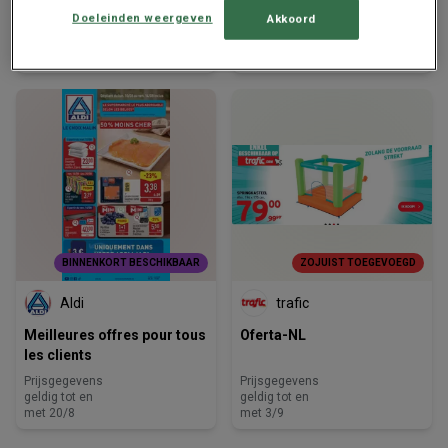
Doeleinden weergeven
Akkoord
Prijsgegevens
Prijsgegevens
geldig tot en
geldig tot en
met 12/8
met 14/8
BINNENKORT BESCHIKBAAR
ZOJUIST TOEGEVOEGD
Aldi
trafic
Meilleures offres pour tous
Oferta-NL
les clients
Prijsgegevens
Prijsgegevens
geldig tot en
geldig tot en
met 20/8
met 3/9