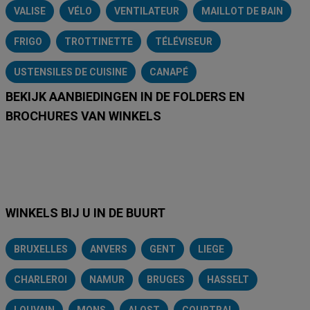
VALISE
VÉLO
VENTILATEUR
MAILLOT DE BAIN
FRIGO
TROTTINETTE
TÉLÉVISEUR
USTENSILES DE CUISINE
CANAPÉ
BEKIJK AANBIEDINGEN IN DE FOLDERS EN
BROCHURES VAN WINKELS
Lidl
Delhaize
Intermarché
Aldi
Carrefour
Albert Heijn
A
WINKELS BIJ U IN DE BUURT
BRUXELLES
ANVERS
GENT
LIEGE
CHARLEROI
NAMUR
BRUGES
HASSELT