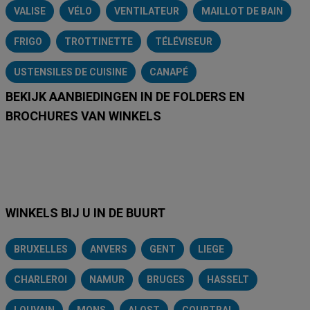
VALISE
VÉLO
VENTILATEUR
MAILLOT DE BAIN
FRIGO
TROTTINETTE
TÉLÉVISEUR
USTENSILES DE CUISINE
CANAPÉ
BEKIJK AANBIEDINGEN IN DE FOLDERS EN
BROCHURES VAN WINKELS
Lidl
Delhaize
Intermarché
Aldi
Carrefour
Albert Heijn
A
WINKELS BIJ U IN DE BUURT
BRUXELLES
ANVERS
GENT
LIEGE
CHARLEROI
NAMUR
BRUGES
HASSELT