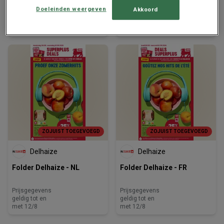
Doeleinden weergeven
Akkoord
Prijsgegevens
Prijsgegevens
geldig tot en
geldig tot en
met 12/8
met 12/8
ZOJUIST TOEGEVOEGD
ZOJUIST TOEGEVOEGD
Delhaize
Delhaize
Folder Delhaize - NL
Folder Delhaize - FR
Prijsgegevens
Prijsgegevens
geldig tot en
geldig tot en
met 12/8
met 12/8