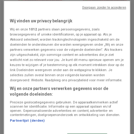
Doorgaan zonder te accepteren
AD Delhaize
AD Delhaize
Wij vinden uw privacy belangrijk
Meilleures offres pour tous
Nos meilleures offres pour
les clients
vous
Wij en onze
1012
partners slaan persoonsgegevens, zoals
browsegegevens of unieke identificatoren, op je apparaat op. Als je
Prijsgegevens
Prijsgegevens
Akkoord selecteert, worden trackingtechnologieën ingeschakeld om de
geldig tot en
geldig tot en
met 12/8
met 12/8
doeleinden te ondersteunen die worden weergegeven onder „Wij en onze
partners verwerken gegevens voor de volgende doeleinden”. Als trackers
zijn uitgeschakeld, zijn sommige content en advertenties die je ziet
wellicht niet zo relevant voor jou. Je kunt dit menu opnieuw openen om je
keuzes te wijzigen of je toestemming op elk moment intrekken door op de
link Doeleinden weergeven onder aan de webpagina te klikken. Je
selecties zullen overal binnen onze volgende kanalen worden
doorgevoerd: Website. Raadpleeg ons privacybeleid voor meer informatie.
Wij en onze partners verwerken gegevens voor de
volgende doeleinden:
Precieze geolocatiegegevens gebruiken. De apparaatkenmerken actief
ZOJUIST TOEGEVOEGD
ZOJUIST TOEGEVOEGD
scannen ter identificatie. Informatie op een apparaat opslaan en/of
openen. Gepersonaliseerde advertenties en content, advertentie- en
contentmetingen, doelgroepenonderzoek en ontwikkeling van diensten.
Proxy Delhaize
Proxy Delhaize
Partnerlijst (derden)
Folder van deze week
Folder de la semaine