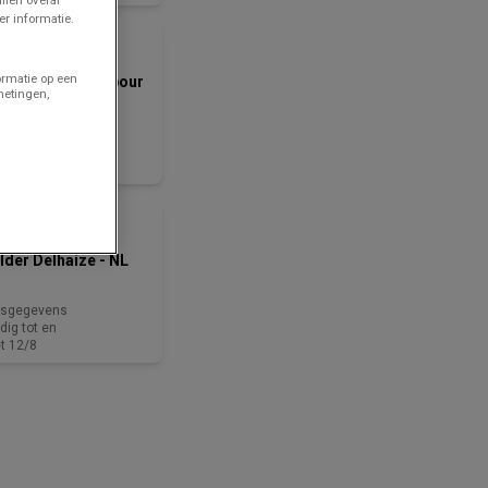
NOG 3 DAGEN
r informatie.
AD Delhaize
ormatie op een
illeures offres pour
metingen,
us les clients
ijsgegevens
dig tot en
t 12/8
NOG 3 DAGEN
Delhaize
lder Delhaize - NL
ijsgegevens
dig tot en
t 12/8