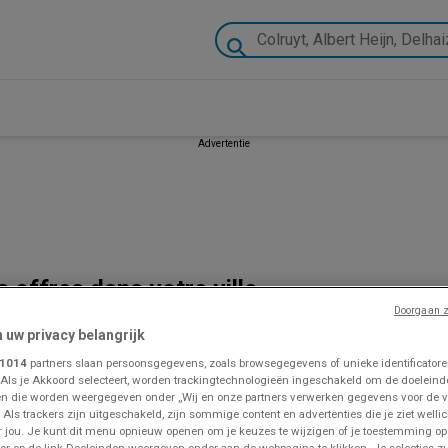
Advertentie
s offres dans votre ville
AR
BINNENKORT BESCHIKBAAR
ZOJUIST TOEGEVOEGD
Doorgaan z
Intermarché
Zeeman
n uw privacy belangrijk
Ontdek de folder van 11
Zeeman Semaine 31-32
Ze
1014
partners slaan persoonsgegevens, zoals browsegegevens of unieke identificatoren
08 - NL
du samedi 25 juillet au
za
 Als je Akkoord selecteert, worden trackingtechnologieën ingeschakeld om de doeleind
n die worden weergegeven onder „Wij en onze partners verwerken gegevens voor de 
vendredi 7 août 2026.
vr
Prijsgegevens
Prijsgegevens
Pr
 Als trackers zijn uitgeschakeld, zijn sommige content en advertenties die je ziet wellic
20
geldig tot en
geldig tot en
gel
or jou. Je kunt dit menu opnieuw openen om je keuzes te wijzigen of je toestemming o
met 16/8
met 21/8
me
or op de link Doeleinden weergeven onder aan de webpagina te klikken. Je selecties zu