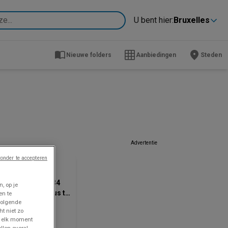
U bent hier:
Bruxelles
Nieuwe folders
Aanbiedingen
Steden
Advertentie
ZOJUIST TOEGEVOEGD
onder te accepteren
Zeeman
eman Week 33-34
, op je
terdag 8 augustus tm
en te
volgende
ijdag 21 augustus
ijsgegevens
ht niet zo
26.
dig tot en
p elk moment
t 21/8
llen overal