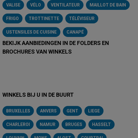
VALISE
VÉLO
VENTILATEUR
MAILLOT DE BAIN
FRIGO
TROTTINETTE
TÉLÉVISEUR
USTENSILES DE CUISINE
CANAPÉ
BEKIJK AANBIEDINGEN IN DE FOLDERS EN
BROCHURES VAN WINKELS
Lidl
Delhaize
Intermarché
Aldi
Carrefour
Albert Heijn
A
WINKELS BIJ U IN DE BUURT
BRUXELLES
ANVERS
GENT
LIEGE
CHARLEROI
NAMUR
BRUGES
HASSELT