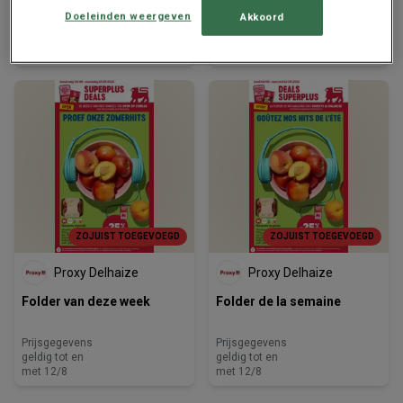
Doeleinden weergeven
Akkoord
Prijsgegevens
Prijsgegevens
geldig tot en
geldig tot en
met 12/8
met 12/8
ZOJUIST TOEGEVOEGD
ZOJUIST TOEGEVOEGD
Proxy Delhaize
Proxy Delhaize
Folder van deze week
Folder de la semaine
Prijsgegevens
Prijsgegevens
geldig tot en
geldig tot en
met 12/8
met 12/8