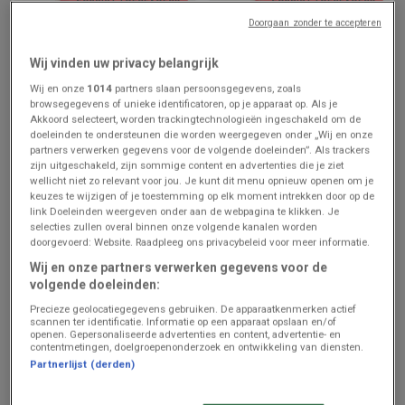
Doorgaan zonder te accepteren
Aldi
Aldi
Wij vinden uw privacy belangrijk
Nos meilleures offres pour
Bons plans exclusifs
vous
Wij en onze
1014
partners slaan persoonsgegevens, zoals
browsegegevens of unieke identificatoren, op je apparaat op. Als je
Prijsgegevens
Prijsgegevens
Akkoord selecteert, worden trackingtechnologieën ingeschakeld om de
geldig tot en
geldig tot en
met 21/8
met 21/8
doeleinden te ondersteunen die worden weergegeven onder „Wij en onze
partners verwerken gegevens voor de volgende doeleinden”. Als trackers
zijn uitgeschakeld, zijn sommige content en advertenties die je ziet
wellicht niet zo relevant voor jou. Je kunt dit menu opnieuw openen om je
keuzes te wijzigen of je toestemming op elk moment intrekken door op de
link Doeleinden weergeven onder aan de webpagina te klikken. Je
selecties zullen overal binnen onze volgende kanalen worden
doorgevoerd: Website. Raadpleeg ons privacybeleid voor meer informatie.
Wij en onze partners verwerken gegevens voor de
volgende doeleinden:
Precieze geolocatiegegevens gebruiken. De apparaatkenmerken actief
ZOJUIST TOEGEVOEGD
ZOJUIST TOEGEVOEGD
scannen ter identificatie. Informatie op een apparaat opslaan en/of
openen. Gepersonaliseerde advertenties en content, advertentie- en
contentmetingen, doelgroepenonderzoek en ontwikkeling van diensten.
AD Delhaize
AD Delhaize
Partnerlijst (derden)
Meilleures offres pour tous
Nos meilleures offres pour
les clients
vous