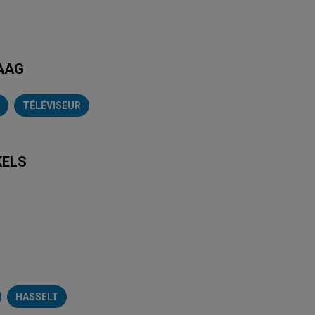
DAAG
TÉLÉVISEUR
KELS
Brico Plan-It
Kruidvat
Carrefour Market
Trafic
Colruyt
Mr. Bricol
HASSELT