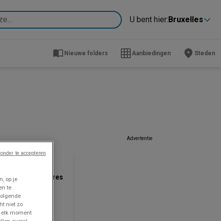
U bent hier:
Bruxelles
Nieuwe folders
Aanbiedingen
Steden
Advertentie
ZOJUIST TOEGEVOEGD
onder te accepteren
AD Delhaize
s meilleures offres
, op je
ur vous
en te
volgende
ijsgegevens
ht niet zo
dig tot en
p elk moment
t 12/8
llen overal