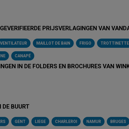
 GEVERIFIEERDE PRIJSVERLAGINGEN VAN VAN
VENTILATEUR
MAILLOT DE BAIN
FRIGO
TROTTINETTE
INE
CANAPÉ
INGEN IN DE FOLDERS EN BROCHURES VAN WIN
e
Intermarché
Aldi
Carrefour
Albert Heijn
Action
Hubo
N DE BUURT
ERS
GENT
LIEGE
CHARLEROI
NAMUR
BRUGES