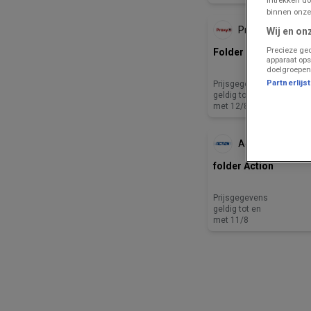
ZOJUIST TOEGEVOE
binnen onze
Proxy Delhaize
Wij en on
Precieze geo
Folder van deze wee
apparaat ops
doelgroepen
Partnerlijs
Prijsgegevens
geldig tot en
met 12/8
ZOJUIST TOEGEVOE
Action
folder Action
Prijsgegevens
geldig tot en
met 11/8