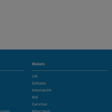
Winkels
Lidl
Delhaize
Intermarché
Aldi
Carrefour
soires
Albert Heijn