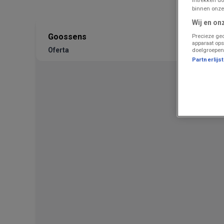
binnen onze
Wij en on
Goossens
Precieze geo
apparaat ops
Oferta
doelgroepen
Partnerlijs