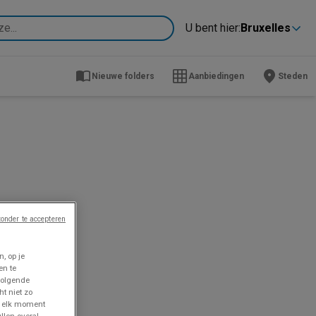
U bent hier:
Bruxelles
Nieuwe folders
Aanbiedingen
Steden
onder te accepteren
, op je
en te
volgende
ht niet zo
p elk moment
llen overal