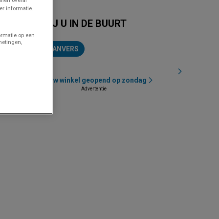
r informatie.
WINKELS BIJ U IN DE BUURT
ormatie op een
metingen,
GOOSSENS IN ANVERS
Vind uw winkel geopend op zondag
Advertentie