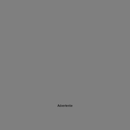
Albert Heijn
Carrefour Market
Trafic
Colruyt
Auchan
SPAR
Advertentie