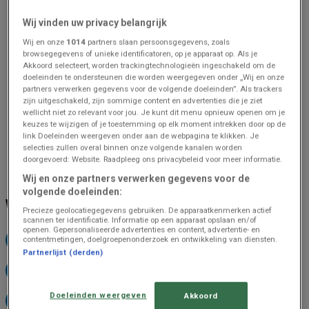
Geldig van
17/07/26
tot
Oferta
17/08/26
is de
Kwantum
Wij vinden uw privacy belangrijk
folder
"Oferta"
nu beschikbaar
Wij en onze
1014
partners slaan persoonsgegevens, zoals
om in te zien.
browsegegevens of unieke identificatoren, op je apparaat op. Als je
Analyseer deze
Akkoord selecteert, worden trackingtechnologieën ingeschakeld om de
bespaarkansen
binnen de
doeleinden te ondersteunen die worden weergegeven onder „Wij en onze
afdeling Meubles et
partners verwerken gegevens voor de volgende doeleinden”. Als trackers
Décoration om uw budget te
zijn uitgeschakeld, zijn sommige content en advertenties die je ziet
beschermen.
wellicht niet zo relevant voor jou. Je kunt dit menu opnieuw openen om je
keuzes te wijzigen of je toestemming op elk moment intrekken door op de
Gebruik deze digitale folder
link Doeleinden weergeven onder aan de webpagina te klikken. Je
om
de huidige prijzen te
selecties zullen overal binnen onze volgende kanalen worden
verifiëren
en de meest
doorgevoerd: Website. Raadpleeg ons privacybeleid voor meer informatie.
voordelige winkeloptie te
Wij en onze partners verwerken gegevens voor de
kiezen.
volgende doeleinden:
Open nu de Kwantum prijsgids
WINKELS BIJ U IN DE BUURT
om
uw huishoudelijke
Precieze geolocatiegegevens gebruiken. De apparaatkenmerken actief
scannen ter identificatie. Informatie op een apparaat opslaan en/of
uitgaven te optimaliseren
.
openen. Gepersonaliseerde advertenties en content, advertentie- en
contentmetingen, doelgroepenonderzoek en ontwikkeling van diensten.
KWANTUM IN HASSELT
KWANTUM IN ROULERS
Partnerlijst (derden)
KWANTUM IN GENK
KWANTUM IN TURNHOUT
Doeleinden weergeven
Akkoord
KWANTUM IN KUURNE
KWANTUM IN TIELT-WINGE