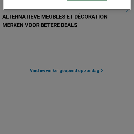
ALTERNATIEVE MEUBLES ET DÉCORATION
MERKEN VOOR BETERE DEALS
Action
La Foir'Fouille
Leen Bakker
Jysk
AVA
Weba
Vind uw winkel geopend op zondag