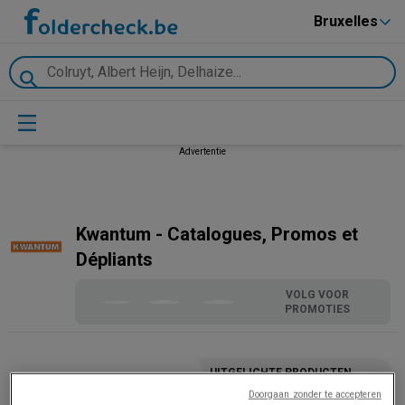
Bruxelles
Advertentie
Kwantum - Catalogues, Promos et
Dépliants
VOLG VOOR
PROMOTIES
UITGELICHTE PRODUCTEN
Kwantum
Doorgaan zonder te accepteren